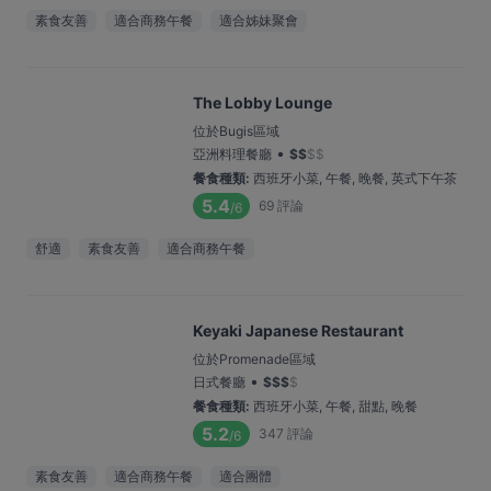
素食友善
適合商務午餐
適合姊妹聚會
The Lobby Lounge
位於Bugis區域
•
亞洲料理餐廳
$
$
$
$
餐食種類
:
西班牙小菜, 午餐, 晚餐, 英式下午茶
5.4
69
評論
/6
舒適
素食友善
適合商務午餐
Keyaki Japanese Restaurant
位於Promenade區域
•
日式餐廳
$
$
$
$
餐食種類
:
西班牙小菜, 午餐, 甜點, 晚餐
5.2
347
評論
/6
素食友善
適合商務午餐
適合團體