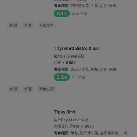
餐食種類
:
西班牙小菜, 午餐, 甜點, 晚餐
5.1
235
評論
/6
休閒
舒適
素食友善
1 Tyrwhitt Bistro & Bar
位於Lavender區域
•
西式
$
$
$
$
餐食種類
:
西班牙小菜, 午餐, 甜點, 晚餐
5.2
63
評論
/6
休閒
舒適
素食友善
Tipsy Bird
位於Paya Lebar區域
•
無國界料理餐廳
$
$
$
$
餐食種類
:
早餐, 西班牙小菜, 全天候早餐, 午餐