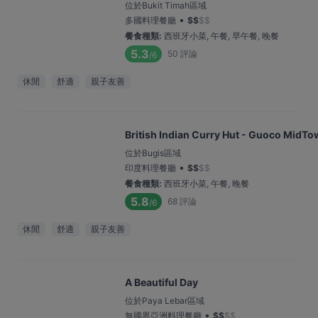
位於Bukit Timah區域
•
多國料理餐廳
$
$
$
$
餐食種類
:
西班牙小菜, 午餐, 早午餐, 晚餐
5.3
50
評論
/6
休閒
舒適
親子友善
British Indian Curry Hut - Guoco MidT
位於Bugis區域
•
印度料理餐廳
$
$
$
$
餐食種類
:
西班牙小菜, 午餐, 晚餐
5.8
68
評論
/6
休閒
舒適
親子友善
A Beautiful Day
位於Paya Lebar區域
•
無國界亞洲料理餐廳
$
$
$
$