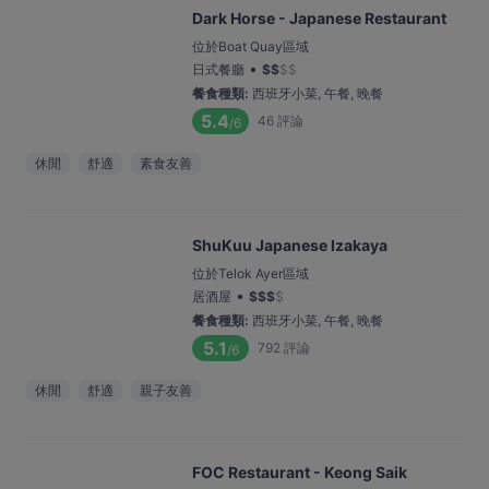
Dark Horse - Japanese Restaurant
位於Boat Quay區域
•
日式餐廳
$
$
$
$
餐食種類
:
西班牙小菜, 午餐, 晚餐
5.4
46
評論
/6
休閒
舒適
素食友善
ShuKuu Japanese Izakaya
位於Telok Ayer區域
•
居酒屋
$
$
$
$
餐食種類
:
西班牙小菜, 午餐, 晚餐
5.1
792
評論
/6
休閒
舒適
親子友善
FOC Restaurant - Keong Saik