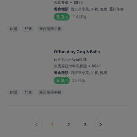
•
義式餐廳
$
$
$
$
餐食種類
:
西班牙小菜, 午餐, 晚餐, 週日午餐
5.3
114
評論
/6
休閒
舒適
適合商務午餐
Offbeat by Coq & Balls
位於Telok Ayer區域
•
無國界亞洲料理餐廳
$
$
$
$
餐食種類
:
西班牙小菜, 午餐, 晚餐
5.3
35
評論
/6
休閒
舒適
適合商務午餐
1
2
3