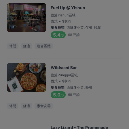
Fuel Up @ Yishun
位於Yishun區域
•
西式
$
$
$
$
餐食種類
:
西班牙小菜, 午餐, 晚餐
5.4
68
評論
/6
休閒
舒適
適合團體
Wildseed Bar
位於Punggol區域
•
西式
$
$
$
$
餐食種類
:
西班牙小菜, 晚餐
5.0
69
評論
/6
休閒
舒適
素食友善
Lazy Lizard - The Promenade