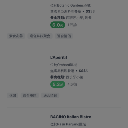
位於Botanic Gardens區域
•
無國界亞洲料理餐廳
$
$
$
$
餐食種類
:
西班牙小菜, 晚餐
6.0
1
評論
/6
素食友善
適合姊妹聚會
適合情侶
L’Apéritif
位於Orchard區域
•
無國界料理餐廳
$
$
$
$
餐食種類
:
西班牙小菜
5.3
4
評論
/6
休閒
適合團體
適合情侶
BACINO Italian Bistro
位於Pasir Panjang區域