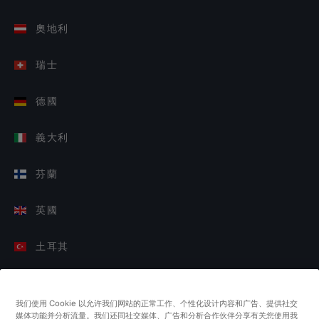
奧地利
瑞士
德國
義大利
芬蘭
英國
土耳其
荷蘭
我们使用 Cookie 以允许我们网站的正常工作、个性化设计内容和广告、提供社交
媒体功能并分析流量。我们还同社交媒体、广告和分析合作伙伴分享有关您使用我
新加坡