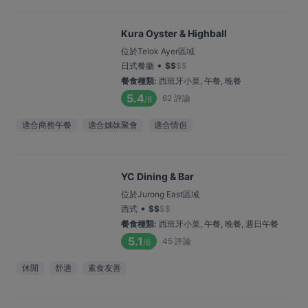
Kura Oyster & Highball
位於Telok Ayer區域
•
日式餐廳
$
$
$
$
餐食種類
:
西班牙小菜, 午餐, 晚餐
5.4
62
評論
/6
適合商務午餐
適合姊妹聚會
適合情侶
YC Dining & Bar
位於Jurong East區域
•
西式
$
$
$
$
餐食種類
:
西班牙小菜, 午餐, 晚餐, 週日午餐
5.1
45
評論
/6
休閒
舒適
素食友善