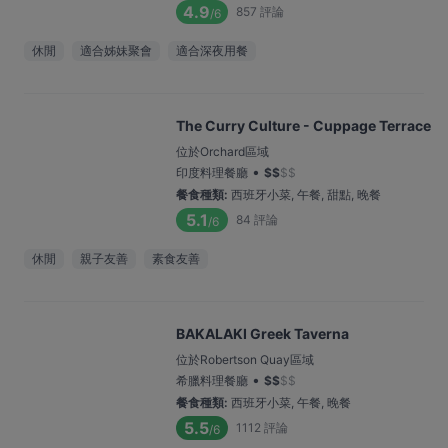
4.9
857
評論
/6
休閒
適合姊妹聚會
適合深夜用餐
The Curry Culture - Cuppage Terrace
位於Orchard區域
•
印度料理餐廳
$
$
$
$
餐食種類
:
西班牙小菜, 午餐, 甜點, 晚餐
5.1
84
評論
/6
休閒
親子友善
素食友善
BAKALAKI Greek Taverna
位於Robertson Quay區域
•
希臘料理餐廳
$
$
$
$
餐食種類
:
西班牙小菜, 午餐, 晚餐
5.5
1112
評論
/6