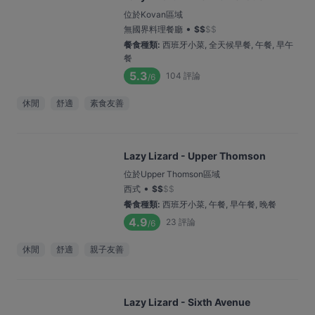
位於Kovan區域
•
無國界料理餐廳
$
$
$
$
餐食種類
:
西班牙小菜, 全天候早餐, 午餐, 早午
餐
5.3
104
評論
/6
休閒
舒適
素食友善
Lazy Lizard - Upper Thomson
位於Upper Thomson區域
•
西式
$
$
$
$
餐食種類
:
西班牙小菜, 午餐, 早午餐, 晚餐
4.9
23
評論
/6
休閒
舒適
親子友善
Lazy Lizard - Sixth Avenue