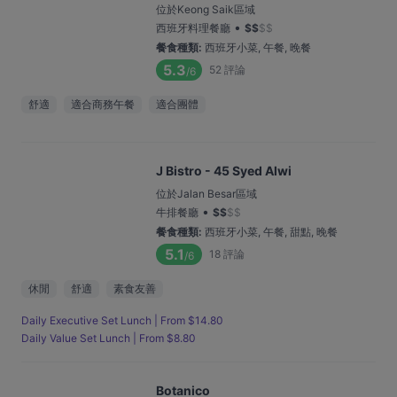
位於Keong Saik區域
•
西班牙料理餐廳
$
$
$
$
餐食種類
:
西班牙小菜, 午餐, 晚餐
5.3
52
評論
/6
舒適
適合商務午餐
適合團體
J Bistro - 45 Syed Alwi
位於Jalan Besar區域
•
牛排餐廳
$
$
$
$
餐食種類
:
西班牙小菜, 午餐, 甜點, 晚餐
5.1
18
評論
/6
休閒
舒適
素食友善
Daily Executive Set Lunch | From $14.80
Daily Value Set Lunch | From $8.80
Botanico