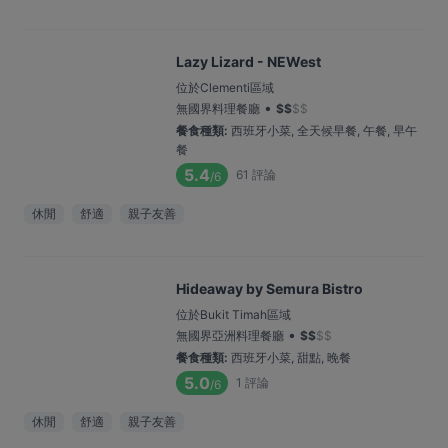
Lazy Lizard - NEWest
位於Clementi區域
•
無國界料理餐廳
$
$
$
$
餐食種類
:
西班牙小菜, 全天候早餐, 午餐, 早午
餐
5.4
61
評論
/6
休閒
舒適
親子友善
Hideaway by Semura Bistro
位於Bukit Timah區域
•
無國界亞洲料理餐廳
$
$
$
$
餐食種類
:
西班牙小菜, 甜點, 晚餐
5.0
1
評論
/6
休閒
舒適
親子友善