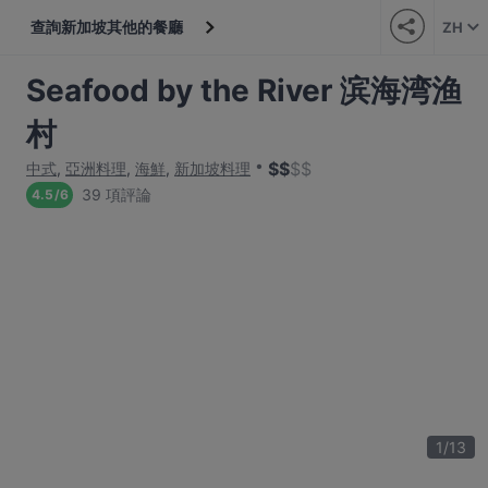
查詢新加坡其他的餐廳
ZH
Seafood by the River 滨海湾渔
村
$
$
$
$
中式
,
亞洲料理
,
海鮮
,
新加坡料理
39 項評論
4.5
/
6
1
/
13