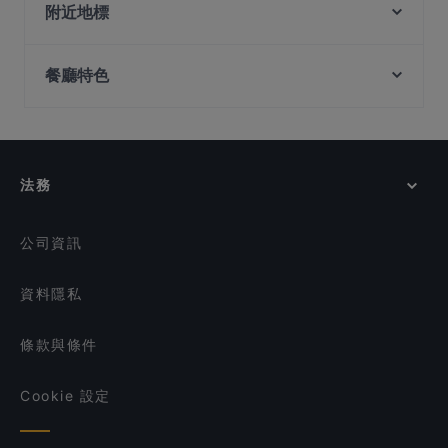
Shahi Maharaja Authentic North Indian & Mexican
The Rainbow Bistro
附近地標
Restaurant & Bar
Dark Horse - Japanese Restaurant
Merlion Seafood 鱼尾狮海鲜
Jurong Town Hall Station, 新加坡
Taste of Seafood 海鲜的味道
Forum Seafood Village Restaurant
餐廳特色
Marina Sea Food House
Indian House - 49 Boat Quay Singapore
在 新加坡 的 適合商務午餐的餐廳
leopold
Royal Jewel of India
在 新加坡 的 浪漫的餐廳
Maharani Table
Vespetta Italian Restaurant
在 新加坡 的 晚餐
Quay House
shoushin izakaya & sake bar
法務
Naga House
在 新加坡 的 午餐
Tandoori Zaika
在 新加坡 的 西班牙小菜
公司資訊
資料隱私
條款與條件
Cookie 設定