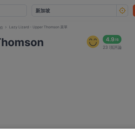
on
Lazy Lizard - Upper Thomson 菜單
 Thomson
4.9
/
6
23 項評論