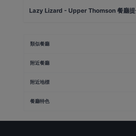
是的， Lazy Lizard - Upper Thomson 餐
Lazy Lizard - Upper Thomson 餐
是的，Lazy Lizard - Upper Thomson 餐廳
類似餐廳
tiram
Casuarina Bistro
附近餐廳
Klara
Ang Mo Kio LaLa Claypot - AMK
JU Signatures
附近地標
AL Zouq Restaurant
The Grumpy Bear - Thomson Plaza
Fort Canning Park, 新加坡
Shamiana Restaurant - Serangoon Garden Way
餐廳特色
Ju Fu Mala Kitchen 聚福川湘食府
OK Chicken Rice & Humfull Laksa - Toa Payoh
在 新加坡 的 兒童友善餐廳
在 新加坡 的 親子友善餐廳
在 新加坡 的 晚餐