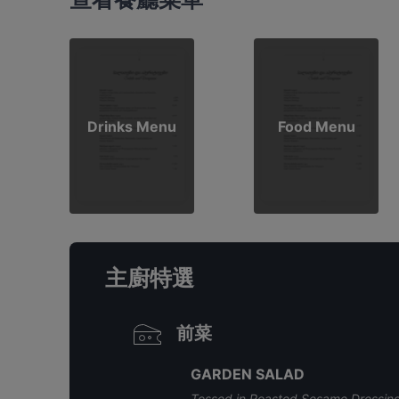
Drinks Menu
Food Menu
主廚特選
前菜
GARDEN SALAD
Tossed in Roasted Sesame Dressing