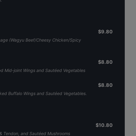
$9.80
ausage (Wagyu Beef/Cheesy Chicken/Spicy
$8.80
ied Mid-joint Wings and Sautéed Vegetables
$8.80
aked Buffalo Wings and Sautéed Vegetables.
$10.80
et & Tendon, and Sautéed Mushrooms