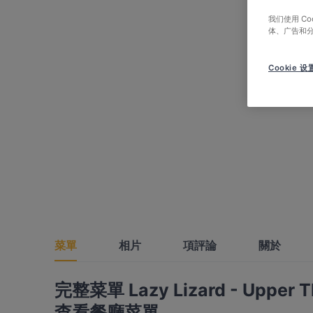
我们使用 C
体、广告和
Cookie 设
菜單
相片
項評論
關於
完整菜單 Lazy Lizard - Upper 
查看餐廳菜單