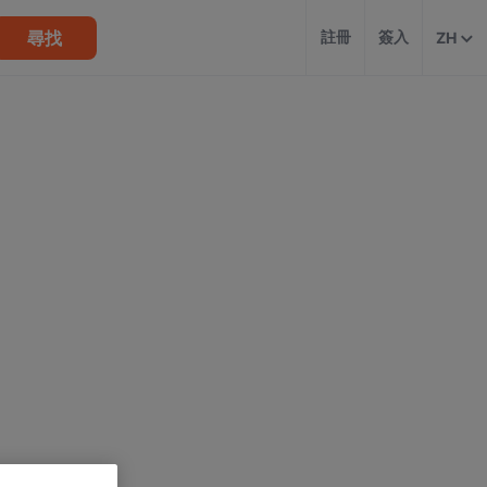
尋找
註冊
簽入
ZH