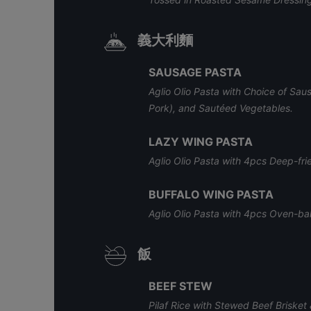
義大利麵
SAUSAGE PASTA
Aglio Olio Pasta with Choice of S
Pork), and Sautéed Vegetables.
LAZY WING PASTA
Aglio Olio Pasta with 4pcs Deep-fr
BUFFALO WING PASTA
Aglio Olio Pasta with 4pcs Oven-b
飯
BEEF STEW
Pilaf Rice with Stewed Beef Brisk