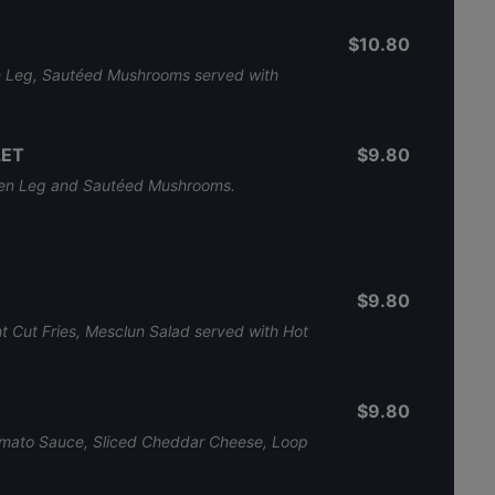
$10.80
n Leg, Sautéed Mushrooms served with
LET
$9.80
cken Leg and Sautéed Mushrooms.
$9.80
t Cut Fries, Mesclun Salad served with Hot
$9.80
omato Sauce, Sliced Cheddar Cheese, Loop