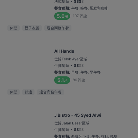
•
法式餐廳
$
$
$
$
餐食種類
:
午餐, 晚餐, 蛋糕和咖啡
5.0
197
評論
/6
休閒
親子友善
適合商務午餐
All Hands
位於Telok Ayer區域
•
牛排餐廳
$
$
$
$
餐食種類
:
早餐, 午餐, 早午餐
5.1
86
評論
/6
休閒
舒適
適合商務午餐
J Bistro - 45 Syed Alwi
位於Jalan Besar區域
•
牛排餐廳
$
$
$
$
餐食種類
:
西班牙小菜, 午餐, 甜點, 晚餐