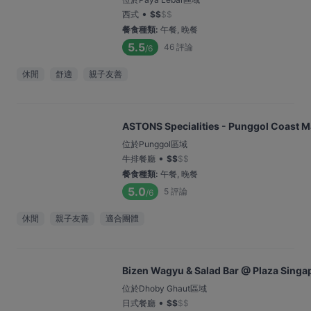
•
西式
$
$
$
$
餐食種類
:
午餐, 晚餐
5.5
46
評論
/6
休閒
舒適
親子友善
ASTONS Specialities - Punggol Coast M
位於Punggol區域
•
牛排餐廳
$
$
$
$
餐食種類
:
午餐, 晚餐
5.0
5
評論
/6
休閒
親子友善
適合團體
Bizen Wagyu & Salad Bar @ Plaza Singa
位於Dhoby Ghaut區域
•
日式餐廳
$
$
$
$