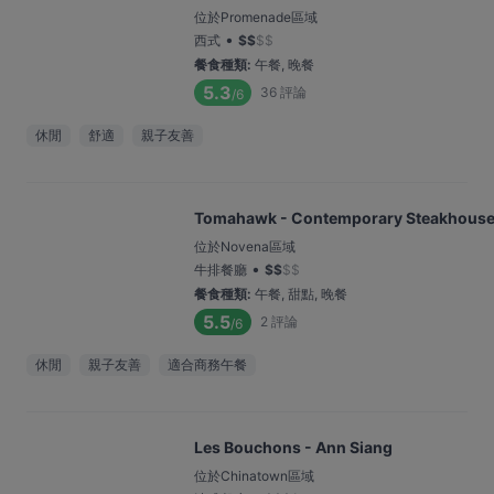
位於Promenade區域
•
西式
$
$
$
$
餐食種類
:
午餐, 晚餐
5.3
36
評論
/6
休閒
舒適
親子友善
Tomahawk - Contemporary Steakhouse
位於Novena區域
•
牛排餐廳
$
$
$
$
餐食種類
:
午餐, 甜點, 晚餐
5.5
2
評論
/6
休閒
親子友善
適合商務午餐
Les Bouchons - Ann Siang
位於Chinatown區域