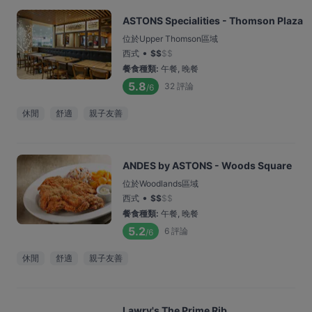
ASTONS Specialities - Thomson Plaza
位於Upper Thomson區域
•
西式
$
$
$
$
餐食種類
:
午餐, 晚餐
5.8
32
評論
/6
休閒
舒適
親子友善
ANDES by ASTONS - Woods Square
位於Woodlands區域
•
西式
$
$
$
$
餐食種類
:
午餐, 晚餐
5.2
6
評論
/6
休閒
舒適
親子友善
Lawry's The Prime Rib