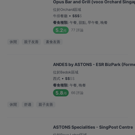
Opus Bar and Grill (voco Orchard Singa
位於Orchard區域
•
牛排餐廳
$
$
$
$
餐食種類
:
午餐, 甜點, 早午餐, 晚餐
5.2
77
評論
/6
休閒
親子友善
素食友善
ANDES by ASTONS - ESR BizPark (Former
位於Bedok區域
•
西式
$
$
$
$
餐食種類
:
午餐, 晚餐
5.8
66
評論
/6
休閒
舒適
親子友善
ASTONS Specialities - SingPost Centre
位於Paya Lebar區域