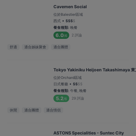
Cavemen Social
位於Balestier區域
•
西式
$
$
$
$
餐食種類
:
晚餐
6.0
2
評論
/6
舒適
適合姊妹聚會
適合團體
Tokyo Yakiniku Heijoen Takashim
位於Orchard區域
•
日式餐廳
$
$
$
$
餐食種類
:
午餐, 晚餐
5.2
29
評論
/6
休閒
適合團體
適合情侶
ASTONS Specialities - Suntec City