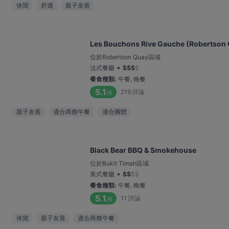
休閒
舒適
親子友善
Les Bouchons Rive Gauche (Robertson
位於Robertson Quay區域
•
法式餐廳
$
$
$
$
餐食種類
:
午餐, 晚餐
5.1
219
評論
/6
親子友善
適合商務午餐
適合團體
Black Bear BBQ & Smokehouse
位於Bukit Timah區域
•
美式餐廳
$
$
$
$
餐食種類
:
午餐, 晚餐
5.1
11
評論
/6
休閒
親子友善
適合商務午餐