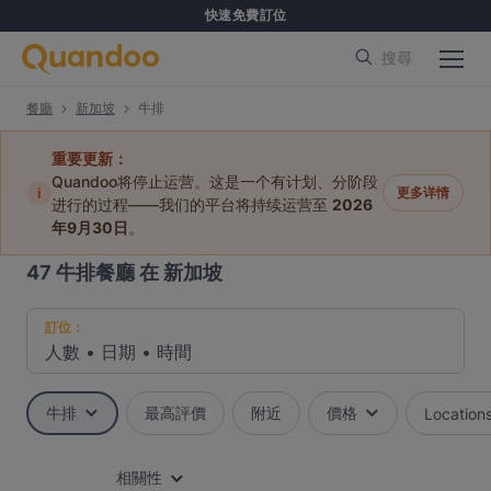
快速免費訂位
搜尋
餐廳
新加坡
牛排
重要更新：
Quandoo将停止运营。这是一个有计划、分阶段
i
更多详情
进行的过程——我们的平台将持续运营至
2026
年9月30日
。
47
牛排餐廳 在 新加坡
訂位：
人數
•
日期
•
時間
牛排
最高評價
附近
價格
Location
相關性