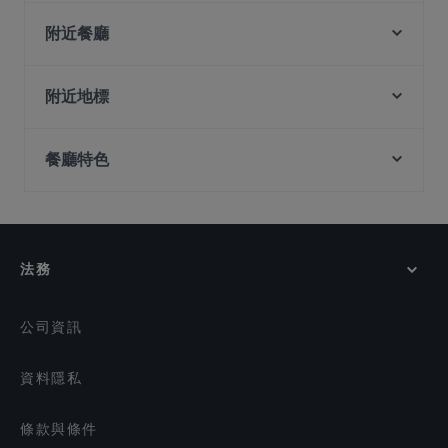
Tomahawk - Contemporary Steakhouse (Novena)
Chimichurri @ Royal Square
附近餐廳
Indian Delights
Old Hen Kitchen restaurant
Nara Japanese Restaurant
Restaurant PeraMakan
附近地標
7 Tavern
Queen of Wok Fish Head Steamboat Restaurant
Fort Canning Park, 新加坡
Burnt Cones Gelato (United Square)
Suk's Thai Kitchen
餐廳特色
Peranakan Museum, 新加坡
Hatsu
East Treasure Chinese Restaurant (東寶) - Toa
Supply & Demand - Novena
Battlebox Visitor Centre, 新加坡
Payoh
在 新加坡 的 兒童友善餐廳
Cavemen Social
Whampoa Room
在 新加坡 的 休閒餐廳
Whampoa Keng Fish Head Steamboat 黄埔庆鱼头炉
Swag Se
在 新加坡 的 親子友善餐廳
- Balestier Road
Moghul Mahal Restaurant
法務
在 新加坡 的 環境舒適的餐廳
new madras cafe
在 新加坡 的 晚餐
Sumbao Seafood 海鲜在三宝
公司資訊
資料隱私
條款與條件