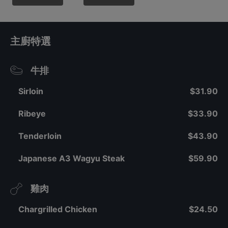
e Salad
Buffet
主廚特選
牛排
Sirloin
$31.90
Ribeye
$33.90
Tenderloin
$43.90
Japanese A3 Wagyu Steak
$59.90
雞肉
Chargrilled Chicken
$24.50