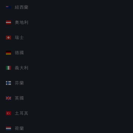
紐西蘭
奧地利
瑞士
德國
義大利
芬蘭
英國
土耳其
荷蘭