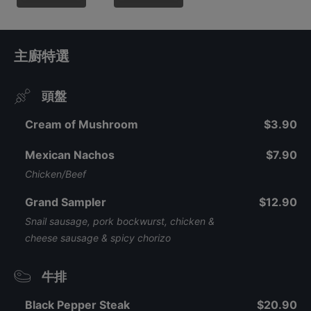
主廚特選
頭盤
Cream of Mushroom
$3.90
Mexican Nachos
$7.90
Chicken/Beef
Grand Sampler
$12.90
Snail sausage, pork bockwurst, chicken &
cheese sausage & spicy chorizo
牛排
Black Pepper Steak
$20.90