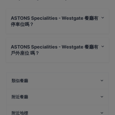
ASTONS Specialities - Westgate 餐廳有
停車位嗎？
是的， ASTONS Specialities - Westgate 餐廳有 公共停車
場。
ASTONS Specialities - Westgate 餐廳有
戶外座位 嗎？
不，ASTONS Specialities - Westgate 餐廳沒有戶外座位
。
類似餐廳
Xiao Long Kan Hotpot 小龙坎 - Westgate
附近餐廳
Bebek Goreng Pak Ndut - Westgate
Shu Xiang Fang
Lazy Lizard - NEWest
ANDES by ASTONS - IMM
Bombay Grill Singapore
附近地標