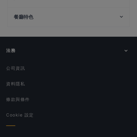
L Bistro
Nana Bunsik
Battlebox Visitor Centre, 新加坡
Anjana Kitchen - Best Indian Restaurant Singapore -
家羊地 - Jiayangdi - Bbq/烧烤 (Newest)
Jurong East
餐廳特色
Ue Square, 新加坡
OK Chicken Rice & Humfull Laksa - Bukit Batok
Lao Xiang Lou Tu Cai Guan 老乡楼土菜馆
Fort Canning Park, 新加坡
在 新加坡 的 休閒餐廳
Soul Food
Ăn Là Ghiền - Bistro
在 新加坡 的 親子友善餐廳
NOBU Singapore
Hua Po Po Hotpot 花婆婆火锅串串三店 - Jurong East
在 新加坡 的 晚餐
Burnt Cones Gelato (Sunset Way)
Ăn Là Ghiền 7
法務
Arab Street Turkish & Western Restaurant
在 新加坡 的 午餐
A-Poh Kitchen
在 新加坡 的 週日營業餐廳
公司資訊
資料隱私
條款與條件
Cookie 設定