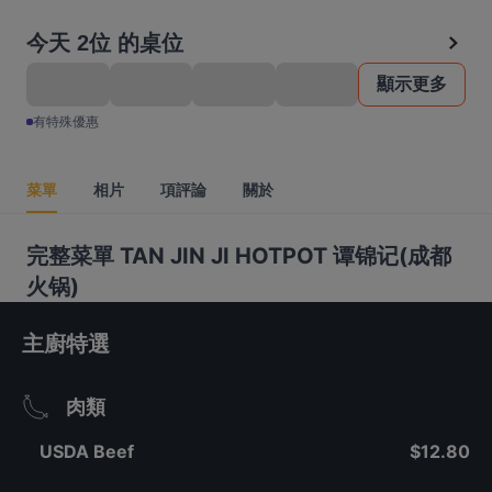
今天 2位 的桌位
顯示更多
有特殊優惠
菜單
相片
項評論
關於
完整菜單 TAN JIN JI HOTPOT 谭锦记(成都
火锅)
主廚特選
肉類
USDA Beef
$12.80