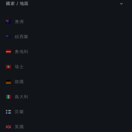
國家 / 地區
澳洲
紐西蘭
奧地利
瑞士
德國
義大利
芬蘭
英國