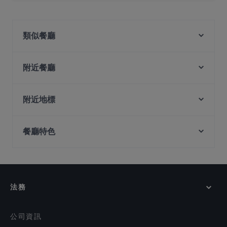
是的，TAN JIN JI HOTPOT 谭锦记(成都火锅) 餐廳 提供
火鍋，也提​​供 中式, 海鮮, 川菜
類似餐廳
Opus Bar and Grill High Tea
Opus Bar and Grill (voco Orchard Singapore)
附近餐廳
il Cielo
Crossroads Buffet
Jiang Nan Chun
Kappou Miyako Japanese Home Dining
附近地標
One-Ninety Bar
Kith Café - Ascott Orchard
Clarke Quay Jetty Ticket Counter, 新加坡
Ibu Sarah Kitchen and Tea House
Tonkichi - Isetan Scotts
餐廳特色
The Central, 新加坡
One-Ninety Restaurant
8 Korean BBQ | Korean Bbq Orchard | Shaw Centre
Fleurato
在 新加坡 的 深夜美食
Fi Woodfire Thai ไฟ | Thai Restaurant Orchard |
Tarboush - Orchard Rendezvous Hotel
Shaw Centre
在 新加坡 的 休閒餐廳
Binary
Xi Yan - Shaw
在 新加坡 的 親子友善餐廳
法務
Tea Lounge
在 新加坡 的 晚餐
FIRE
在 新加坡 的 午餐
FLNT
公司資訊