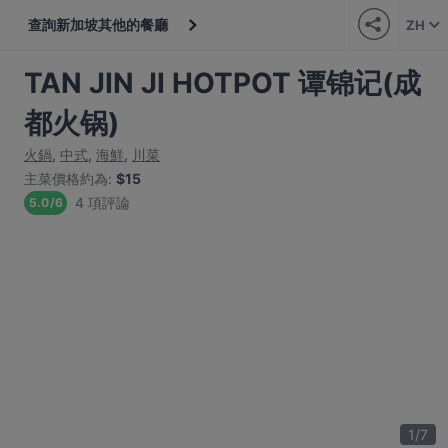
查詢新加坡其他的餐廳
ZH
TAN JIN JI HOTPOT 谭锦记(成
都火锅)
火鍋
,
中式
,
海鮮
,
川菜
主菜價格約為
:
$15
4 項評論
5.0
/
6
1
/
7