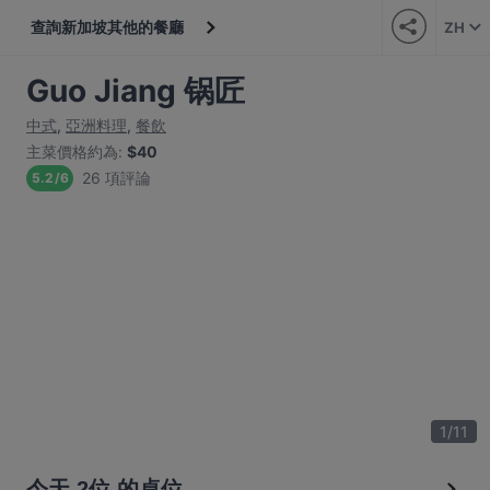
查詢新加坡其他的餐廳
ZH
Guo Jiang 锅匠
中式
,
亞洲料理
,
餐飲
主菜價格約為
:
$40
26 項評論
5.2
/
6
1
/
11
今天 2位 的桌位