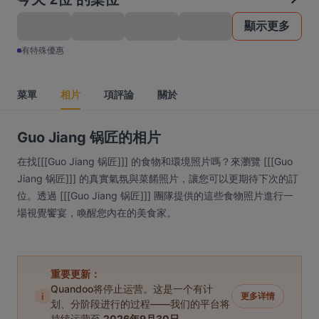
顯示更多
有特殊優惠
菜單
相片
項評論
關於
Guo Jiang 锅匠的相片
在找[[[Guo Jiang 锅匠]]] 的食物和環境照片嗎？來瀏覽 [[[Guo
Jiang 锅匠]]] 的真實氣氛與菜餚照片，讓您可以更期待下次的訂
位。透過 [[[Guo Jiang 锅匠]]] 團隊提供的這些食物照片進行一
場視覺饗宴，喚醒您內在的美食家。
重要更新：
Quandoo将停止运营。这是一个有计
i
更多详情
划、分阶段进行的过程——我们的平台将
持续运营至
2026年9月30日
。