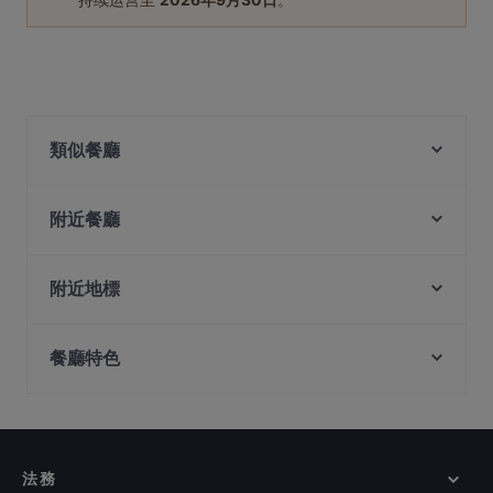
類似餐廳
Coconut Chicken Hot Pot 元气椰林椰子鸡火锅
附近餐廳
Shi San Yao 食叁妖 - 泡椒三绝
Si Wei Xiao Chuan Chuan 思味小串串
Mazzo Restaurant & Bar
Si Wei Mao Cai 思味冒菜
La Table D'Emma
附近地標
JiaJia Beef Pot 家家翘脚牛肉
QingHe Charcoal BBQ 青禾炭火烤肉
Clarke Quay Jetty Ticket Counter, 新加坡
Dumpling Garden
Waku-Shin Yakiniku
餐廳特色
The Central, 新加坡
Rong Fu Ji Hai Xian Xiao Guan 荣福记海鲜小馆
SILK Tea Bar
在 新加坡 的 休閒餐廳
Maharani Heritage Restaurant - Chinatown
Ăn Là Ghiền-Cơm Niêu
在 新加坡 的 親子友善餐廳
SHUNFENG 顺风川渝私房菜
Ăn Là Ghiền HOTPOT AND BBQ
在 新加坡 的 環境舒適的餐廳
L'Angelus
Chuan Yang Ji 川羊记火锅 - Chinatown
法務
Tea Time 茶侍
在 新加坡 的 當地美食