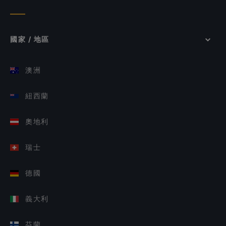
國家 / 地區
澳洲
紐西蘭
奧地利
瑞士
德國
義大利
芬蘭