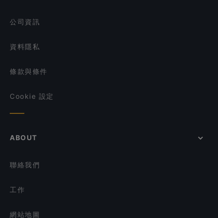
Bone Apple Tea Bistro
在 新加坡 的 午餐
公司資訊
資料隱私
條款與條件
Cookie 設定
ABOUT
聯絡我們
工作
網站地圖