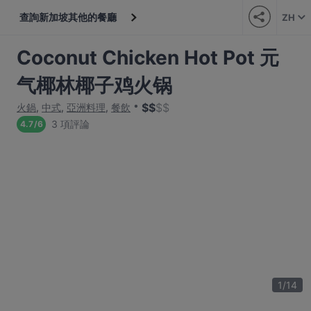
查詢新加坡其他的餐廳
ZH
Coconut Chicken Hot Pot 元
气椰林椰子鸡火锅
$
$
$
$
火鍋
,
中式
,
亞洲料理
,
餐飲
3 項評論
4.7
/
6
1
/
14