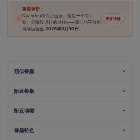
重要更新：
Quandoo将停止运营。这是一个有计
i
更多详情
划、分阶段进行的过程——我们的平台将
持续运营至
2026年9月30日
。
類似餐廳
Guo Jiang 锅匠
附近餐廳
JiaJia Beef Pot 家家翘脚牛肉
Shi San Yao 食叁妖 - 泡椒三绝
Mazzo Restaurant & Bar
Si Wei Xiao Chuan Chuan 思味小串串
La Table D'Emma
附近地標
Si Wei Mao Cai 思味冒菜
QingHe Charcoal BBQ 青禾炭火烤肉
Fort Canning Park, 新加坡
Dumpling Garden
Waku-Shin Yakiniku
餐廳特色
Ue Square, 新加坡
Rong Fu Ji Hai Xian Xiao Guan 荣福记海鲜小馆
SILK Tea Bar
Singapore Repertory Theatre, 新加坡