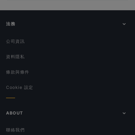
在 新加坡 的 兒童友善餐廳
SHUNFENG 顺风川渝私房菜
Feng Xiao Zhang Hotpot 冯校长成都老火锅 -
Chinatown
在 新加坡 的 休閒餐廳
Maharani Heritage Restaurant - Chinatown
Ăn Là Ghiền-Cơm Niêu
在 新加坡 的 親子友善餐廳
Chuan Yang Ji 川羊记火锅 - Chinatown
法務
Ăn Là Ghiền HOTPOT AND BBQ
在 新加坡 的 環境舒適的餐廳
Tea Time 茶侍
在 新加坡 的 晚餐
Spice Table
公司資訊
資料隱私
條款與條件
Cookie 設定
ABOUT
聯絡我們