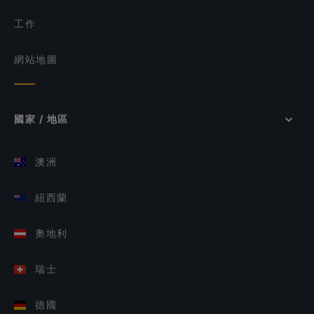
工作
網站地圖
國家 / 地區
澳洲
紐西蘭
奧地利
瑞士
德國