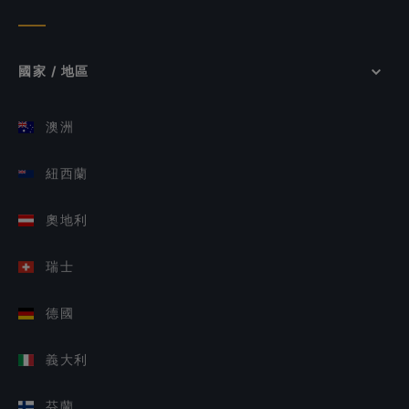
國家 / 地區
澳洲
紐西蘭
奧地利
瑞士
德國
義大利
芬蘭