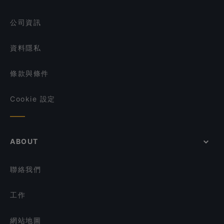
Spice Table
在 新加坡 的 午餐
Whiskdom Chinatown
公司資訊
資料隱私
條款與條件
Cookie 設定
ABOUT
聯絡我們
工作
網站地圖