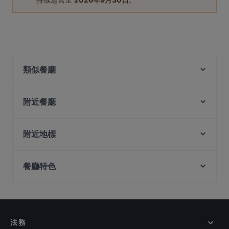
類似餐廳
Chuan Yang Ji 川羊记火锅 - Chinatown
附近餐廳
Guccio Ristorante
Mazzo Restaurant & Bar
Ikkoten
QingHe Charcoal BBQ 青禾炭火烤肉
A.K Zai Lok Lok
附近地標
Taste of Korea 찐 (JJIN)
Li Ji Chuan Chuan Xiang 李记串串香 (Chinatown)
Mayflower Station, 新加坡
Waku-Shin Yakiniku
Kura Oyster & Highball
餐廳特色
Lorong Chuan Station, 新加坡
L'Angelus
JiaJia Beef Pot 家家翘脚牛肉
Braddell Station, 新加坡
Si Wei Mao Cai 思味冒菜
在 新加坡 的 適合商務午餐的餐廳
Tea Time 茶侍
Si Wei Xiao Chuan Chuan 思味小串串
在 新加坡 的 親子友善餐廳
Xiao Long Kan Hotpot 小龙坎火锅 - Chinatown
Tandoori Flame - Boon Tat
在 新加坡 的 環境舒適的餐廳
Zui Xiang Hunan Cuisine 最湘
法務
在 新加坡 的 晚餐