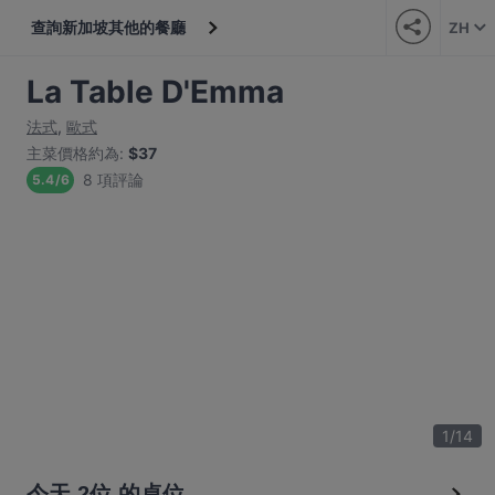
查詢新加坡其他的餐廳
ZH
La Table D'Emma
法式
,
歐式
主菜價格約為
:
$37
8 項評論
5.4
/
6
1
/
14
今天 2位 的桌位