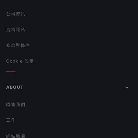
Si Wei Xiao Chuan Chuan 思味小串串
在 新加坡 的 咖啡店
公司資訊
Chuan Yang Ji 川羊记火锅 - Chinatown
資料隱私
條款與條件
Cookie 設定
ABOUT
聯絡我們
工作
網站地圖