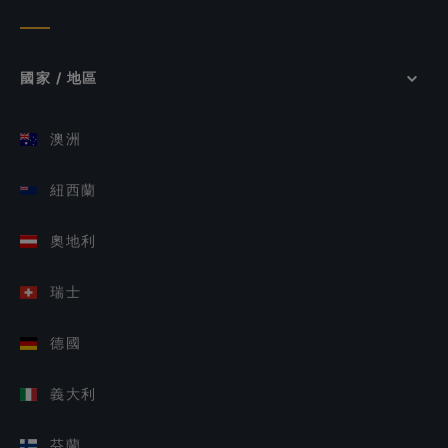
國家 / 地區
澳洲
紐西蘭
奧地利
瑞士
德國
義大利
芬蘭