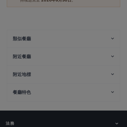
類似餐廳
Ăn Là Ghiền-Cơm Niêu
Ăn Là Ghiền HOTPOT AND BBQ
附近餐廳
Whiskdom Chinatown
JiaJia Beef Pot 家家翘脚牛肉
Zui Xiang Hunan Cuisine 最湘
附近地標
SHUNFENG 顺风川渝私房菜
Xiao Long Kan Hotpot 小龙坎火锅 - Chinatown
Jing Hua Xiao Chi Singapore
Balestier Point, 新加坡
A.K Zai Lok Lok
Feng Xiao Zhang Hotpot 冯校长成都老火锅 -
餐廳特色
Spice Table
Chinatown
Tea Time 茶侍
在 新加坡 的 休閒餐廳
Shi San Yao 食叁妖 - 泡椒三绝
BBQ Box - Chinatown
在 新加坡 的 週日營業餐廳
Gogi Buffet Korean BBQ (Tanjong Pagar)
Li Ji Chuan Chuan Xiang 李记串串香 (Chinatown)
Si Wei Mao Cai 思味冒菜
在 新加坡 的 英語服務餐廳
法務
Guo Jiang 锅匠
在 新加坡 的 觀光客友善餐廳