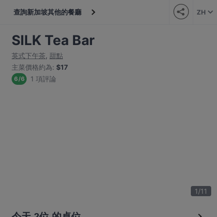
查詢新加坡其他的餐廳
ZH
SILK Tea Bar
英式下午茶
,
甜點
主菜價格約為
:
$17
1 項評論
6
/
6
1
/
11
今天 2位 的桌位