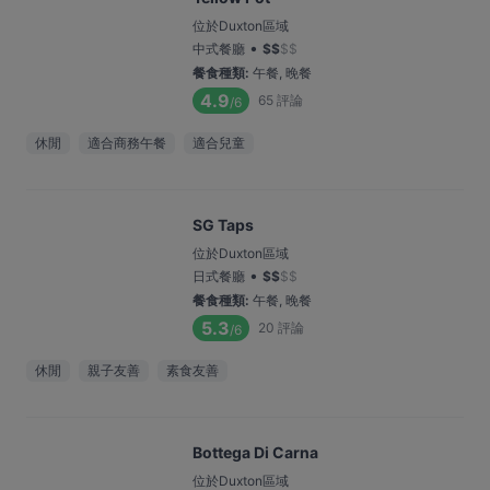
位於Duxton區域
•
中式餐廳
$
$
$
$
餐食種類
:
午餐, 晚餐
4.9
65
評論
/6
休閒
適合商務午餐
適合兒童
SG Taps
位於Duxton區域
•
日式餐廳
$
$
$
$
餐食種類
:
午餐, 晚餐
5.3
20
評論
/6
休閒
親子友善
素食友善
Bottega Di Carna
位於Duxton區域