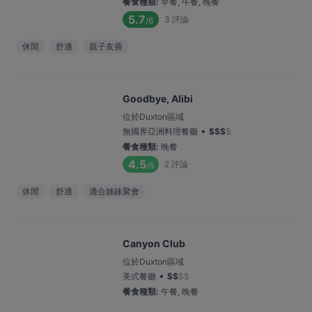
餐食種類
:
早餐, 午餐, 晚餐
5.7
3
評論
/6
休閒
舒適
親子友善
Goodbye, Alibi
位於Duxton區域
•
無國界亞洲料理餐廳
$
$
$
$
餐食種類
:
晚餐
4.5
2
評論
/6
休閒
舒適
適合姊妹聚會
Canyon Club
位於Duxton區域
•
美式餐廳
$
$
$
$
餐食種類
:
午餐, 晚餐