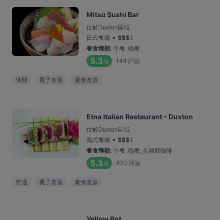
Mitsu Sushi Bar
位於Duxton區域
•
日式餐廳
$
$
$
$
餐食種類
:
午餐, 晚餐
5.3
144
評論
/6
休閒
親子友善
素食友善
Etna Italian Restaurant - Duxton
位於Duxton區域
•
義式餐廳
$
$
$
$
餐食種類
:
午餐, 晚餐, 蛋糕和咖啡
5.3
420
評論
/6
舒適
親子友善
素食友善
Yellow Pot