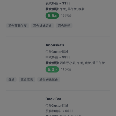
•
義式餐廳
$
$
$
$
餐食種類
:
午餐, 早午餐, 晚餐
5.5
15
評論
/6
適合商務午餐
適合姊妹聚會
適合團體
Anouska's
位於Duxton區域
•
中式餐廳
$
$
$
$
餐食種類
:
西班牙小菜, 午餐, 晚餐, 週日午餐
5.3
11
評論
/6
舒適
素食友善
適合姊妹聚會
Book Bar
位於Duxton區域
•
蛋糕和咖啡
$
$
$
$