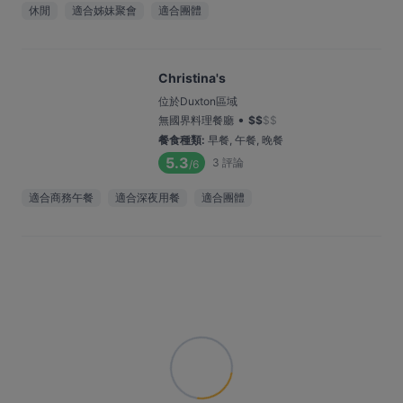
休閒
適合姊妹聚會
適合團體
Christina's
位於Duxton區域
•
無國界料理餐廳
$
$
$
$
餐食種類
:
早餐, 午餐, 晚餐
5.3
3
評論
/6
適合商務午餐
適合深夜用餐
適合團體