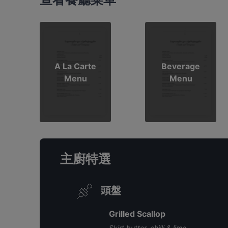
A La Carte
Beverage
Menu
Menu
主廚特選
頭盤
Grilled Scallop
Skirt butter, chilli & lime