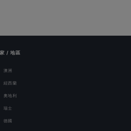
家 / 地區
澳洲
紐西蘭
奧地利
瑞士
德國