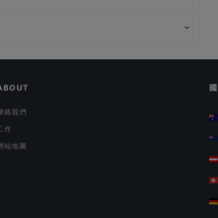
LouLou - French Cuisine & Wine Bar
The Harbour Place - Bistro Bar @ Tanjong Pagar
Trattoria Nonna Lina
FOC Restaurant - Keong Saik
在 新加坡 的 晚餐
在 新加坡 的 早午餐
ABOUT
國
聯絡我們
工作
網站地圖