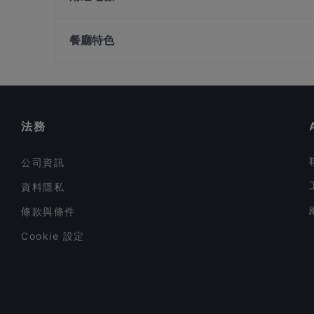
SG Taps
AN Omakase
Lentor Station, 新加坡
Acqua e Farina - Keong Saik
餐廳特色
NHC Tanjong Pagar
在 新加坡 的 適合商務午餐的餐廳
在 新加坡 的 午餐
在 新加坡 的 週日營業餐廳
法務
公司資訊
資料隱私
條款與條件
Cookie 設定