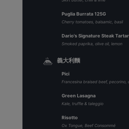
Puglia Burrata 125G
Cherry tomatoes, balsamic, basil
Dario's Signature Steak Tarta
Smoked paprika, olive oil, lemon
義大利麵
Pici
Francesina braised beef, pecorino, chi
Green Lasagna
Kale, truffle & taleggio
Risotto
Ox Tongue, Beef Consommé