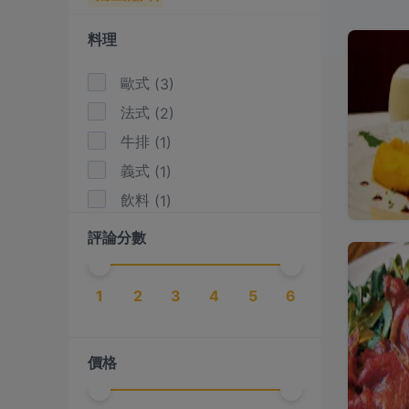
料理
歐式
(
3
)
法式
(
2
)
牛排
(
1
)
義式
(
1
)
飲料
(
1
)
評論分數
1
2
3
4
5
6
價格