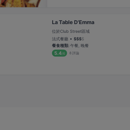
La Table D'Emma
位於Club Street區域
•
法式餐廳
$
$
$
$
餐食種類
:
午餐, 晚餐
5.4
8
評論
/6