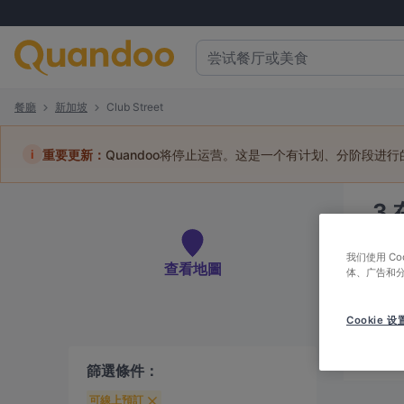
餐廳
新加坡
Club Street
i
重要更新：
Quandoo将停止运营。这是一个有计划、分阶段进
3
訂位
我们使用 C
查看地圖
体、广告和
Cookie 设
最
篩選條件：
可線上預訂