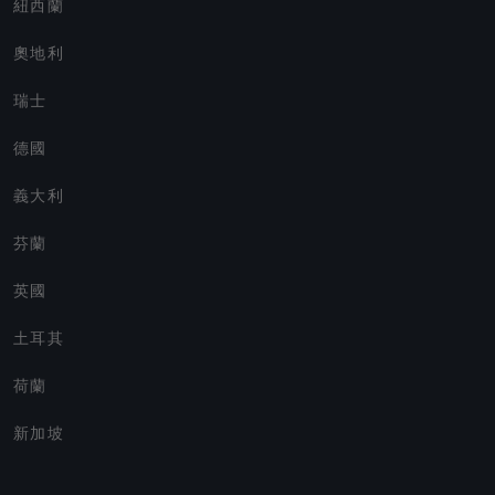
紐西蘭
奧地利
瑞士
德國
義大利
芬蘭
英國
土耳其
荷蘭
新加坡