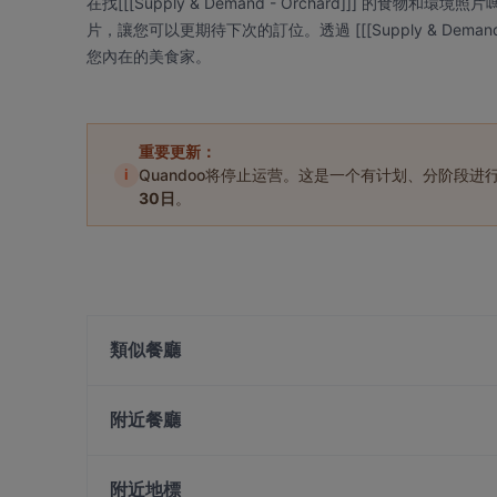
在找[[[Supply & Demand - Orchard]]] 的食物和環境照片
片，讓您可以更期待下次的訂位。透過 [[[Supply & Dema
您內在的美食家。
重要更新：
i
Quandoo将停止运营。这是一个有计划、分阶段
30日
。
類似餐廳
Huo Lu Huo 火炉火泥炉烤肉
附近餐廳
FYP (For You People) Cafe - Orchard Central
Hola! Mexico
Nagomi
5:59+ Cafe & Bistro
The Kind Bowl - Killiney
附近地標