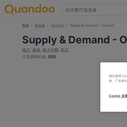
餐廳
新加坡
Orchard
Supply & Demand - Orchard
Supply & Demand - O
義式
,
披薩
,
義大利麵
,
西式
主菜價格約為
:
$20
我们使用 C
体、广告和
Cookie 设