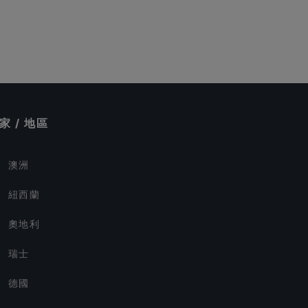
家 / 地區
澳洲
紐西蘭
奧地利
瑞士
德國