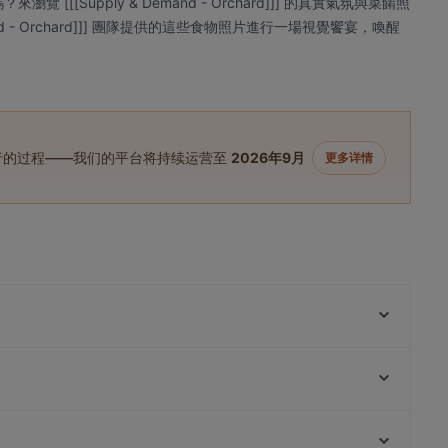
嗎？來瀏覽 [[[Supply & Demand - Orchard]]] 的真實氣氛與菜餚照
nd - Orchard]]] 團隊提供的這些食物照片進行一場視覺饗宴，喚醒
进行的过程——我们的平台将持续运营至
2026年9月
更多详情
De Taste
Fire Ramen & Izakaya by Menbaka - The Centrepoint
Sake+ Orchard Somerset
ASTONS Steak & Salad - The CentrePoint
Savoir Cafe (Eclaire & Savoir)
Spices Cafe