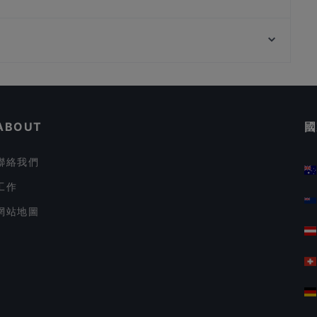
Ichikokudo Hokkaido Ramen - 313 @ Somerset
Tamaya Dining
Peranakan Museum, 新加坡
BB&B - Bread, Beer & Brez'n (Killiney Road) -
Biergarten & Restaurant
Jakarta Ropang Project
在 新加坡 的 適合商務午餐的餐廳
在 新加坡 的 親子友善餐廳
ABOUT
國
聯絡我們
工作
網站地圖