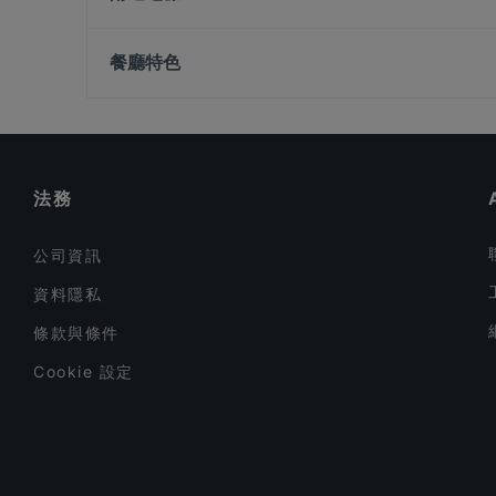
Konyo
Xiao Long Kan 小龙坎 - Orchard
Fort Canning Park, 新加坡
Yakiniku Jan Jan restaurant
餐廳特色
So High Social Club
在 新加坡 的 兒童友善餐廳
在 新加坡 的 休閒餐廳
在 新加坡 的 晚餐
法務
公司資訊
資料隱私
條款與條件
Cookie 設定