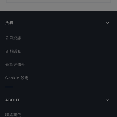
Ice-Cold Beer restaurant
在 新加坡 的 適合商務午餐的餐廳
Spices Cafe
ASTONS Steak & Salad - The CentrePoint
在 新加坡 的 休閒餐廳
So High Social Club
Cash Studio - Cuppage Plaza
Xiao Long Kan 小龙坎 - Orchard
在 新加坡 的 環境舒適的餐廳
法務
The Kind Bowl - Killiney
在 新加坡 的 晚餐
Jakarta Ropang Project
在 新加坡 的 午餐
公司資訊
資料隱私
條款與條件
Cookie 設定
ABOUT
聯絡我們