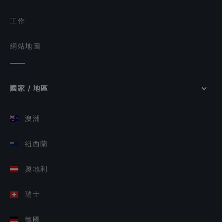
工作
網站地圖
國家 / 地區
澳洲
紐西蘭
奧地利
瑞士
德國