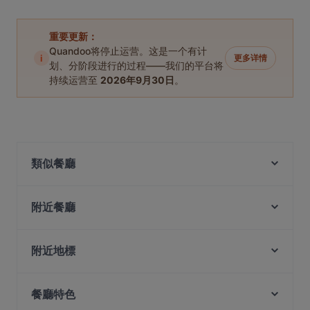
重要更新：
Quandoo将停止运营。这是一个有计
i
更多详情
划、分阶段进行的过程——我们的平台将
持续运营至
2026年9月30日
。
類似餐廳
Hola! Mexico
Huo Lu Huo 火炉火泥炉烤肉
附近餐廳
Konyo
Savoir Cafe (Eclaire & Savoir)
De Taste
Bear House Singapore
附近地標
FYP (For You People) Cafe - Orchard Central
Tha Siam Authentic Thai Kitchen
Fort Canning Park, 新加坡
Supply & Demand - Orchard
Ichikokudo Hokkaido Ramen - 313 @ Somerset
餐廳特色
Clarke Quay Jetty Ticket Counter, 新加坡
The Curry Culture - Cuppage Terrace
Tandoor