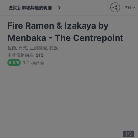
查詢新加坡其他的餐廳
ZH
Fire Ramen & Izakaya by
Menbaka - The Centrepoint
拉麵
,
日式
,
亞洲料理
,
餐飲
主菜價格約為
:
$15
121 項評論
5.0
/
6
1
/
3