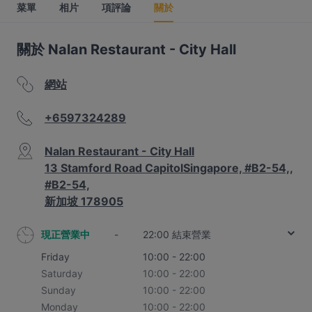
菜單
相片
項評論
關於
關於 Nalan Restaurant - City Hall
網站
+6597324289
Nalan Restaurant - City Hall
13 Stamford Road CapitolSingapore, #B2-54,,
#B2-54,
新加坡 178905
現正營業中
-
22:00 結束營業
Friday
10:00 - 22:00
Saturday
10:00 - 22:00
Sunday
10:00 - 22:00
Monday
10:00 - 22:00