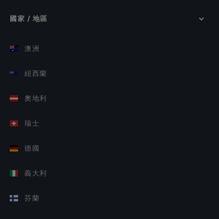
國家 / 地區
澳洲
紐西蘭
奧地利
瑞士
德國
義大利
芬蘭