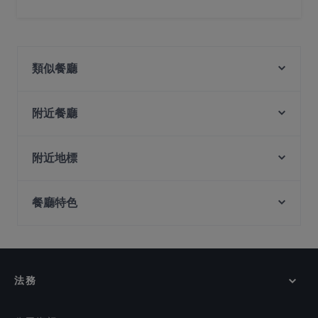
不，Nalan Restaurant - City Hall 餐廳沒有戶外座位 。
類似餐廳
Hopscotch - Capitol
MOGA
附近餐廳
Madison's
Garibaldi Italian Restaurant and Bar
El Chido
Matsuya Dining
附近地標
Mortar & Pestle
The Artisan Cafe
Peranakan Museum, 新加坡
Lebua Thai
American Taproom - Waterloo St
餐廳特色
Capitol Theatre, 新加坡
SKAI Bar
The RANCH Steakhouse & Bar
PEMENCO
Singapore Art Museum, 新加坡
在 新加坡 的 兒童友善餐廳
The Foundry Table
Mandalay Style Myanmar Restaurant
Church Of Saints Peter And Paul, 新加坡
在 新加坡 的 適合商務午餐的餐廳
JEJU HAENYEO Singapore
Malu Bian Bian Hotpot 马路边边串串火锅
Man Fu Yuan
在 新加坡 的 休閒餐廳
法務
LUCE
在 新加坡 的 親子友善餐廳
The Lobby Lounge
在 新加坡 的 無麩質選項