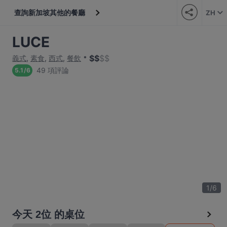
查詢新加坡其他的餐廳
ZH
LUCE
$
$
$
$
義式
,
素食
,
西式
,
餐飲
49 項評論
5.1
/
6
1
/
6
今天 2位 的桌位