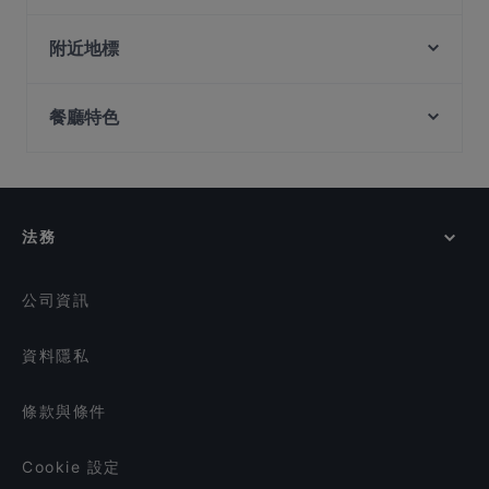
Mao Master 冒牌货冒菜
Zhou Ji Chuan Chuan Xiang 周记串串香
ASTONS Specialities - Bugis+
附近地標
Song Garden Chinese Restaurant
Big Fish Small Fish (Bugis Junction)
5 Senses Cafe & Restaurant
Battlebox Visitor Centre, 新加坡
Ssak3 싹쓰리 KOREAN BBQ & BISTRO
Rang Mahal Restaurant & Bar
餐廳特色
Ue Square, 新加坡
SUHANG XIANGBAN 苏杭湘伴
WoJiaoXiang 我叫湘
Fort Canning Park, 新加坡
憨铁匠重庆老火锅 Hantiejiang Chong Qing
在 新加坡 的 兒童友善餐廳
Matsuya Dining
Steamboat Singapore
在 新加坡 的 適合商務午餐的餐廳
American Taproom - Waterloo St
Wuliangye Dining Singapore 五粮液大酒家
在 新加坡 的 休閒餐廳
Tandoori Khazana
The RANCH Steakhouse & Bar
法務
在 新加坡 的 親子友善餐廳
3-Coconut Guoco Midtown 三个椰子现砍椰子鸡新加
坡国浩时代城店
在 新加坡 的 環境舒適的餐廳
SKOSH Cafe – Japanese Inspired Onigiri, Sando &
公司資訊
Specialty Matcha
資料隱私
條款與條件
Cookie 設定