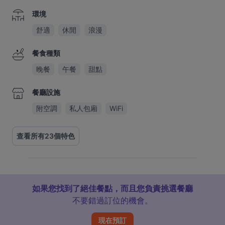
環境
舒適
休閒
浪漫
餐食種類
晚餐
午餐
甜點
餐廳設施
附空調
私人包廂
WiFi
查看所有23個特色
如果您找到了絕佳餐點，而且您負責挑選餐廳
不要錯過訂位的機會。
現在預訂