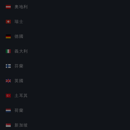
奧地利
瑞士
德國
義大利
芬蘭
英國
土耳其
荷蘭
新加坡