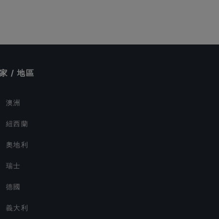
家 / 地區
澳洲
紐西蘭
奧地利
瑞士
德國
義大利