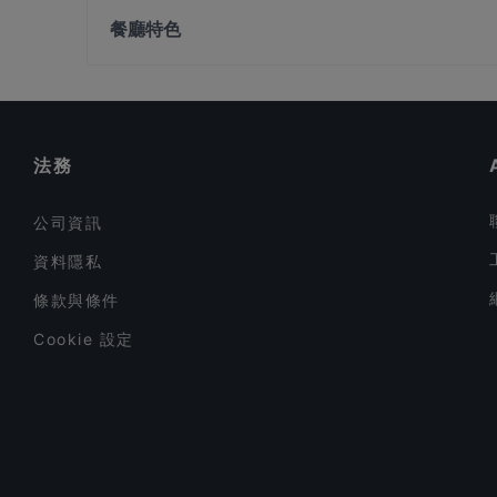
兰勿刹分店）
餐廳特色
Junior Kuppanna Restaurant
在 新加坡 的 深夜美食
Alankar Restaurant
在 新加坡 的 環境舒適的餐廳
在 新加坡 的 午餐
法務
公司資訊
資料隱私
條款與條件
Cookie 設定