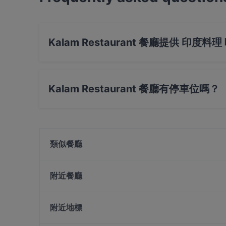
Kalam Restaurant 餐廳提供 印度料理
是的，Kalam Restaurant 餐廳 提供 印度料理，
Kalam Restaurant 餐廳有停車位嗎？
是的， Kalam Restaurant 餐廳有 公共停車場,
類似餐廳
Apollo Livehouse Club
Old City Biryani
附近餐廳
Alankar @ Norris Rd
Imperial Grand Cantonese Cuisine 唐苑小叙
Khansama Tandoori Restaurant
附近地標
Monsoon Masala
Copper Chimney - Syed Alwi Road Singapore
Lao Sichuan Restaurant(Jalan Besar) 老四川川菜馆
Clarke Quay Jetty Ticket Counter, 新加坡