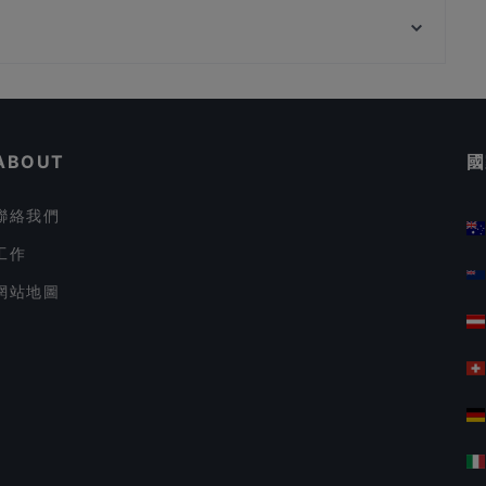
Bamboo King's Briyani Restaurant @ Singapore
在 新加坡 的 休閒餐廳
TỚI BẾN QUÁN
在 新加坡 的 晚餐
ABOUT
國
聯絡我們
工作
網站地圖