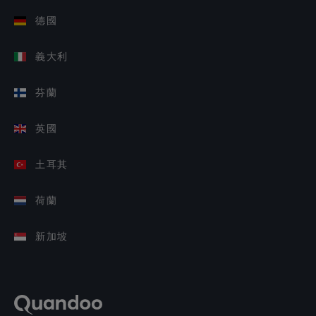
德國
義大利
芬蘭
英國
土耳其
荷蘭
新加坡