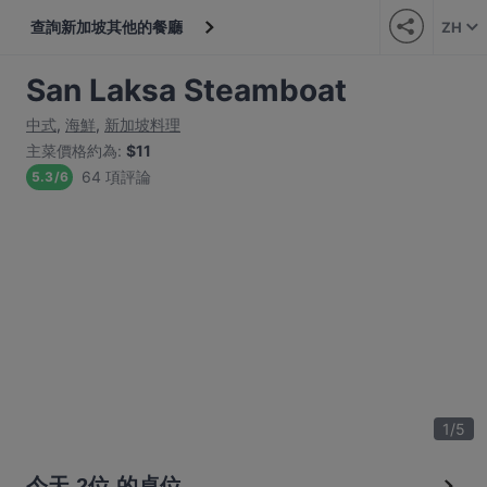
查詢新加坡其他的餐廳
ZH
San Laksa Steamboat
中式
,
海鮮
,
新加坡料理
主菜價格約為
:
$11
64 項評論
5.3
/
6
1
/
5
今天 2位 的桌位