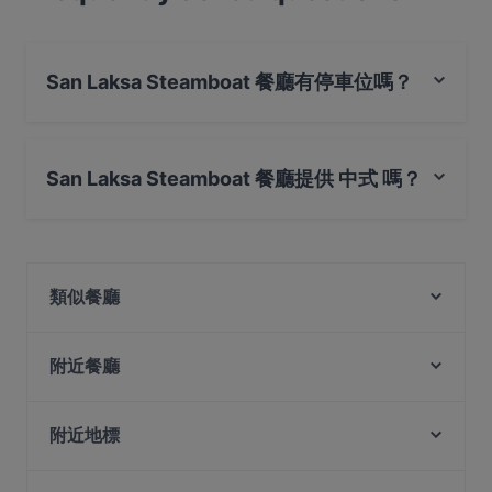
San Laksa Steamboat 餐廳有停車位嗎？
是的， San Laksa Steamboat 餐廳有 公共停車場, 路邊停
車。
San Laksa Steamboat 餐廳提供 中式 嗎？
是的，San Laksa Steamboat 餐廳 提供 中式，也提​​供 海
鮮, 新加坡料理
類似餐廳
Bamboo King's Briyani Restaurant @ Singapore
Junior Kuppanna Restaurant
附近餐廳
Monsoon Masala
Gem Cat Cafe
Tasty Corner
Lao Chang Ji 老昌记 - Jalan Besar
附近地標
Chettante Kada
Mugshots Bistro
Expo Station, 新加坡
Sarigama Grand Restaurant
Swaad - Art of Saatvik Food