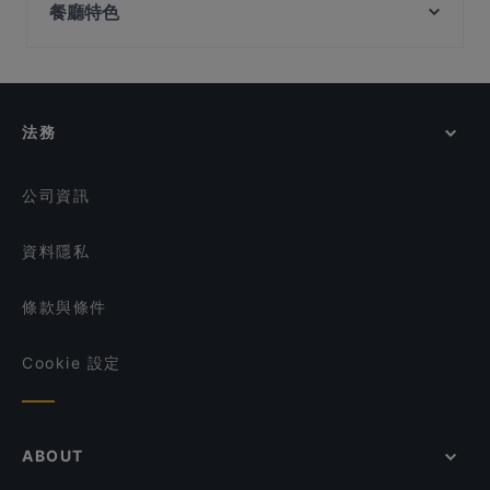
餐廳特色
Tanah Merah Station, 新加坡
Imperial Grand Cantonese Cuisine 唐苑小叙
Qtech Cafe
Takano Lok Lok & Bistro
在 新加坡 的 深夜美食
romme.
Ramana Bhavan Veg Restaurant
在 新加坡 的 休閒餐廳
Ryu Ichi
Venu Dindigul Briyani Hotel
在 新加坡 的 親子友善餐廳
Blue Skies Cafe & Bar
法務
Black Pepper Multicuisine Restaurant Singapore
在 新加坡 的 環境舒適的餐廳
Sum Dim Sum - Jalan Besar
在 新加坡 的 當地美食
公司資訊
資料隱私
條款與條件
Cookie 設定
ABOUT