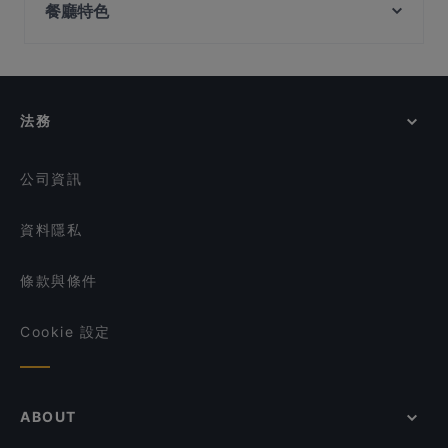
餐廳特色
Tanjong Katong Station, 新加坡
Swaad - Art of Saatvik Food
(惹兰勿刹分店）
Al-Abu Restaurant
Dakota Station, 新加坡
TỚI BẾN QUÁN
在 新加坡 的 休閒餐廳
SHOSHA (Sizzlers & Grill)
Veera Flavours (Formerly known as Amaravathi)
在 新加坡 的 清真飲食
Lagnaa...barefoot dining
Catopia Singapore: Art Jamming x Retail x Cat Hotel
在 新加坡 的 晚餐
法務
Sarigama Grand Restaurant
在 新加坡 的 午餐
RW Selmor
在 新加坡 的 週日營業餐廳
Jaggi’s Northern Indian Cuisine
公司資訊
資料隱私
條款與條件
Cookie 設定
ABOUT