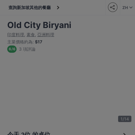
查詢新加坡其他的餐廳
ZH
Old City Biryani
印度料理
,
素食
,
亞洲料理
主菜價格約為
:
$17
3 項評論
6
/
6
1
/
14
今天 2位 的桌位