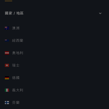
國家 / 地區
澳洲
紐西蘭
奧地利
瑞士
德國
義大利
芬蘭