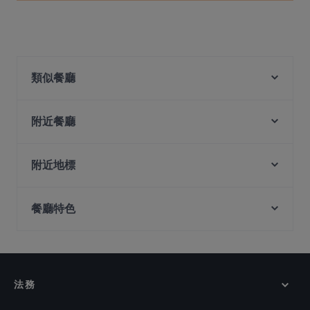
類似餐廳
Mandalay Style Myanmar Restaurant
Malu Bian Bian Hotpot 马路边边串串火锅
附近餐廳
Zheng Nan Qi Bai 正南柒百泡椒米线
Maharani Table
The Light Cafe
Marina Sea Food House
附近地標
JEJU HAENYEO Singapore
Patchwork Kitchen
Battlebox Visitor Centre, 新加坡
MOGA
Suns Living Room
餐廳特色
Fort Canning Park, 新加坡
George Town Tze Char and Craft Beer
Taste of Seafood 海鲜的味道
Ue Square, 新加坡
Madison's
在 新加坡 的 適合商務午餐的餐廳
The Rainbow Bistro
Hopscotch - Capitol
在 新加坡 的 休閒餐廳
Xiao Long Kan 小龙坎 - Clarke Quay
El Chido
在 新加坡 的 親子友善餐廳
Haldi Mexicana
法務
在 新加坡 的 浪漫的餐廳
ASTONS Specialities - The Central
Daddy Cool Bar & Bistro
在 新加坡 的 當地美食