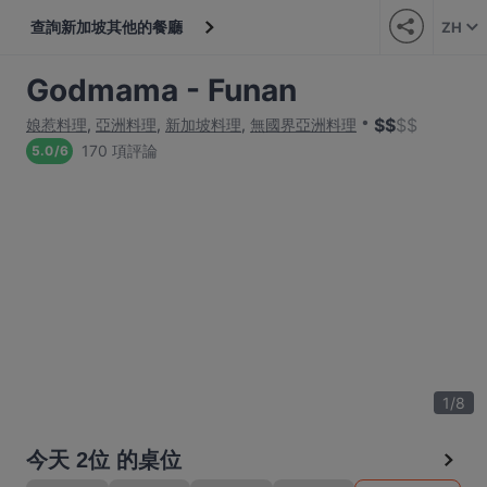
查詢新加坡其他的餐廳
ZH
Godmama - Funan
$
$
$
$
娘惹料理
,
亞洲料理
,
新加坡料理
,
無國界亞洲料理
170 項評論
5.0
/
6
1
/
8
今天 2位 的桌位