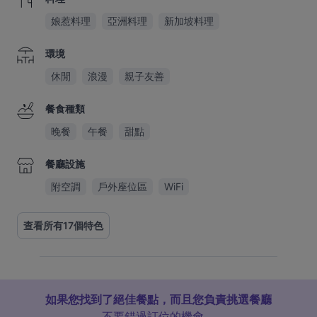
娘惹料理
亞洲料理
新加坡料理
環境
休閒
浪漫
親子友善
餐食種類
晚餐
午餐
甜點
餐廳設施
附空調
戶外座位區
WiFi
查看所有17個特色
如果您找到了絕佳餐點，而且您負責挑選餐廳
不要錯過訂位的機會。