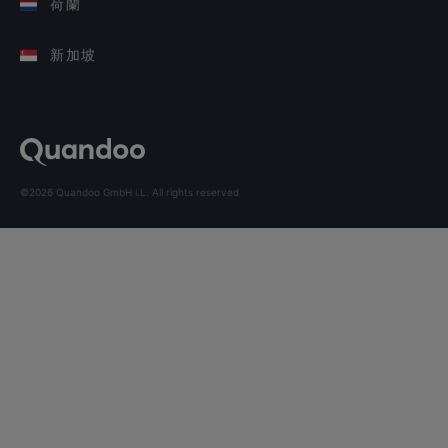
荷蘭
新加坡
©2026 Quandoo GmbH i.L. All rights reserved