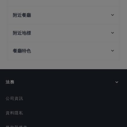
Mandalay Style Myanmar Restaurant
Malu Bian Bian Hotpot 马路边边串串火锅
附近餐廳
Zheng Nan Qi Bai 正南柒百泡椒米线
Maharani Table
The Light Cafe
Marina Sea Food House
附近地標
JEJU HAENYEO Singapore
Patchwork Kitchen
South Beach Avenue, 新加坡
MOGA
Suns Living Room
餐廳特色
Suntec City, 新加坡
George Town Tze Char and Craft Beer
Taste of Seafood 海鲜的味道
Golden Village, 新加坡
Madison's
在 新加坡 的 適合商務午餐的餐廳
The Rainbow Bistro
Hopscotch - Capitol
在 新加坡 的 休閒餐廳
Xiao Long Kan 小龙坎 - Clarke Quay
El Chido
在 新加坡 的 親子友善餐廳
Haldi Mexicana
法務
在 新加坡 的 浪漫的餐廳
ASTONS Specialities - The Central
Daddy Cool Bar & Bistro
在 新加坡 的 當地美食
公司資訊
資料隱私