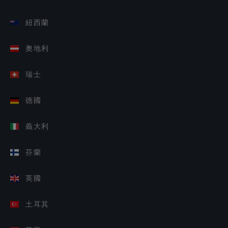
紐西蘭
奧地利
瑞士
德國
義大利
芬蘭
英國
土耳其