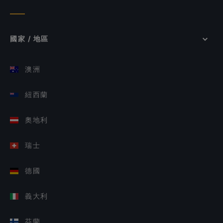
國家 / 地區
澳洲
紐西蘭
奧地利
瑞士
德國
義大利
芬蘭