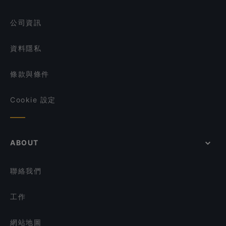
Kith Café - Marina Square Kiztopia
在 新加坡 的 早餐
公司資訊
Ssak3 싹쓰리 KOREAN BBQ & BISTRO
資料隱私
條款與條件
Cookie 設定
ABOUT
聯絡我們
工作
網站地圖