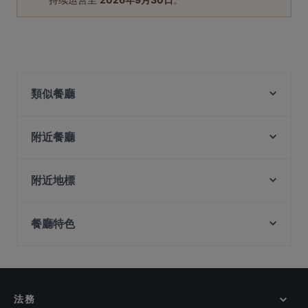
類似餐廳
El Chido
Madison's
附近餐廳
MOGA
American Taproom - Waterloo St
Malu Bian Bian Hotpot 马路边边串串火锅
Xiao Long Kan 小龙坎 - Clarke Quay
附近地標
Zheng Nan Qi Bai 正南柒百泡椒米线
Bar-beque
Battlebox Visitor Centre, 新加坡
Hopscotch - Capitol
BBQ Box Prime (Clarke Quay) 串烧工坊旗舰店 (克拉
餐廳特色
Fort Canning Park, 新加坡
Mandalay Style Myanmar Restaurant
码头)
Istana Park, 新加坡
Mortar & Pestle
在 新加坡 的 深夜美食
Place to R.E.A.D
Lebua Thai
Izakaya Play Restaurant Bar 玩吧
在 新加坡 的 休閒餐廳
Godmama - Funan
Monster Fish - Clarke Quay 魔鱼 - 克拉码头
在 新加坡 的 晚餐
法務
Der Biergarten
在 新加坡 的 午餐