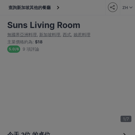
查詢新加坡其他的餐廳
ZH
Suns Living Room
無國界亞洲料理
,
新加坡料理
,
西式
,
娘惹料理
主菜價格約為
:
$18
9 項評論
5.0
/
6
1
/
7
今天 2位 的桌位