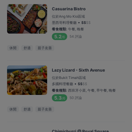
Casuarina Bistro
位於Ang Mo Kio區域
•
墨西哥料理餐廳
$
$
$
$
餐食種類
:
午餐, 晚餐
5.2
54
評論
/6
休閒
舒適
親子友善
Lazy Lizard - Sixth Avenue
位於Bukit Timah區域
•
多國料理餐廳
$
$
$
$
餐食種類
:
西班牙小菜, 午餐, 早午餐, 晚餐
5.3
50
評論
/6
休閒
舒適
親子友善
Chimichurri @ Royal Square