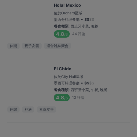
Hola! Mexico
位於Orchard區域
•
墨西哥料理餐廳
$
$
$
$
餐食種類
:
西班牙小菜, 晚餐
4.8
44
評論
/6
休閒
親子友善
適合姊妹聚會
El Chido
位於City Hall區域
•
墨西哥料理餐廳
$
$
$
$
餐食種類
:
西班牙小菜, 午餐, 晚餐
4.8
12
評論
/6
休閒
舒適
素食友善