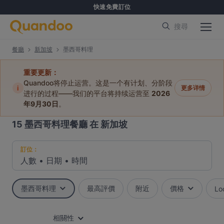
快速免費訂位
搜尋
餐廳
新加坡
墨西哥料理
重要更新：
Quandoo将停止运营。这是一个有计划、分阶段
i
更多详情
进行的过程——我们的平台将持续运营至
2026
年9月30日
。
15
墨西哥料理餐廳 在 新加坡
訂位：
人數
•
日期
•
時間
墨西哥料理
最高評價
附近
價格
Lo
相關性