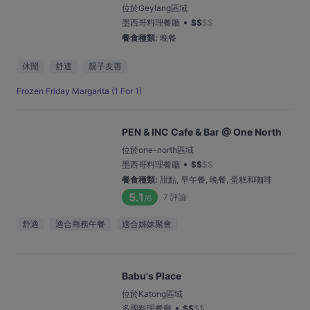
位於Geylang區域
•
墨西哥料理餐廳
$
$
$
$
餐食種類
:
晚餐
休閒
舒適
親子友善
Frozen Friday Margarita (1 For 1)
PEN & INC Cafe & Bar @ One North
位於one-north區域
•
墨西哥料理餐廳
$
$
$
$
餐食種類
:
甜點, 早午餐, 晚餐, 蛋糕和咖啡
5.1
7
評論
/6
舒適
適合商務午餐
適合姊妹聚會
Babu's Place
位於Katong區域
•
多國料理餐廳
$
$
$
$