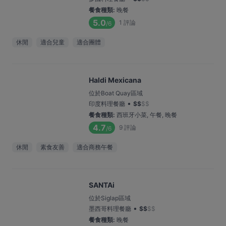
餐食種類
:
晚餐
5.0
1
評論
/6
休閒
適合兒童
適合團體
Haldi Mexicana
位於Boat Quay區域
•
印度料理餐廳
$
$
$
$
餐食種類
:
西班牙小菜, 午餐, 晚餐
4.7
9
評論
/6
休閒
素食友善
適合商務午餐
SANTAi
位於Siglap區域
•
墨西哥料理餐廳
$
$
$
$
餐食種類
:
晚餐