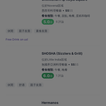
位於Novena區域
•
墨西哥料理餐廳
$
$
$
$
餐食種類
:
午餐, 甜點, 晚餐, 蛋糕和咖啡
5.0
6
評論
/6
休閒
親子友善
素食友善
Free Drink on us!
SHOSHA (Sizzlers & Grill)
位於Little India區域
•
無國界亞洲料理餐廳
$
$
$
$
餐食種類
:
午餐, 晚餐
6.0
1
評論
/6
休閒
舒適
親子友善
Hermanos