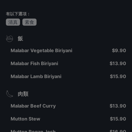
有以下選項：
清真
素食
飯
Malabar Vegetable Biriyani
$9.90
Malabar Fish Biriyani
$13.90
Malabar Lamb Biriyani
$15.90
肉類
Malabar Beef Curry
$13.90
Mutton Stew
$15.90
Mutton Rogan Josh
$16.90