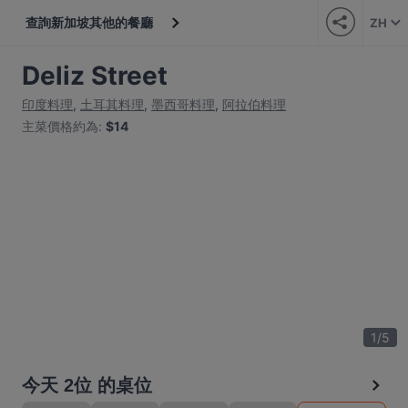
查詢新加坡其他的餐廳
ZH
Deliz Street
印度料理
,
土耳其料理
,
墨西哥料理
,
阿拉伯料理
主菜價格約為
:
$14
1
/
5
今天 2位 的桌位