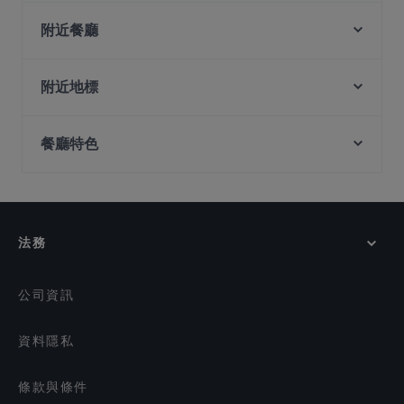
G&B Bistro
BFF Fusion Fare 黄河美食 - Bukit Merah
附近餐廳
Oäsis Biströ & Café
The Dempsey Project
OK Chicken Rice & Humfull Laksa - Lengkok Bahru
NOSH - Henderson
附近地標
Sera Sera Nonya
SBCD Korean Tofu House - Alexandra Retail Centre
Battlebox Visitor Centre, 新加坡
Handlebar - Gillman
Akshaya Kitchen & Bistro
餐廳特色
Fort Canning Park, 新加坡
Ida's Bar
Red Sparrow
Istana Park, 新加坡
Luss Restaurant and Bar
在 新加坡 的 休閒餐廳
Miyu
The Blackbird
在 新加坡 的 清真飲食
Knots Cafe and Living - Pasir Panjang
Wildseed Café at The Alkaff Mansion
Italian Coffee Lab
在 新加坡 的 晚餐
法務
Get Some @ Labrador
在 新加坡 的 午餐
1-Alfaro
在 新加坡 的 週日營業餐廳
公司資訊
資料隱私
條款與條件