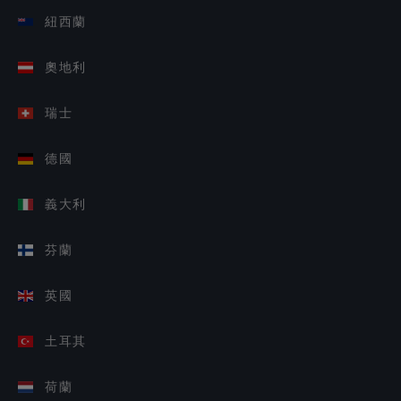
紐西蘭
奧地利
瑞士
德國
義大利
芬蘭
英國
土耳其
荷蘭