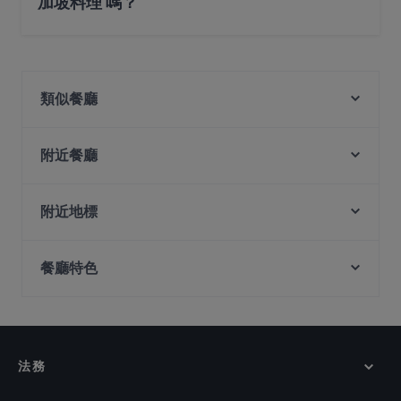
加坡料理 嗎？
是的，5 Senses Cafe & Restaurant 餐廳 提供 新加坡料
理，也提​​供 中式, 東南亞料理
類似餐廳
Ssak3 싹쓰리 KOREAN BBQ & BISTRO
附近餐廳
PEMENCO
Lebua Thai
Mao Master 冒牌货冒菜
Garibaldi Italian Restaurant and Bar
附近地標
HK Charcoal Claypot 鲜入围煮
Mortar & Pestle
Haha Korean Charcoal BBQ House
The Projector, 新加坡
Rang Mahal Restaurant & Bar
SUHANG XIANGBAN 苏杭湘伴
餐廳特色
Nicoll Highway Station, 新加坡
The Artisan Cafe
Song Garden Chinese Restaurant
Aliwal Arts Centre, 新加坡
The RANCH Steakhouse & Bar
在 新加坡 的 休閒餐廳
Xian De Lai Hotpot 鲜得来
Matsuya Dining
在 新加坡 的 親子友善餐廳
Royale
Man Fu Yuan
在 新加坡 的 環境舒適的餐廳
Big Fish Small Fish (Bugis Junction)
法務
在 新加坡 的 當地美食
BBQ Box - Bugis - 串烧工坊 - 武吉士
在 新加坡 的 午餐