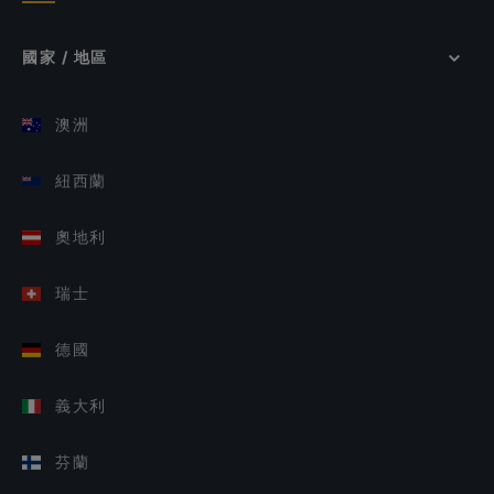
國家 / 地區
澳洲
紐西蘭
奧地利
瑞士
德國
義大利
芬蘭