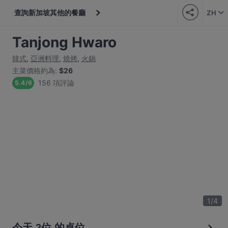
查詢新加坡其他的餐廳
ZH
Tanjong Hwaro
韓式
,
亞洲料理
,
燒烤
,
火鍋
主菜價格約為
:
$26
156 項評論
5.4
/
6
1
/
4
今天 2位 的桌位