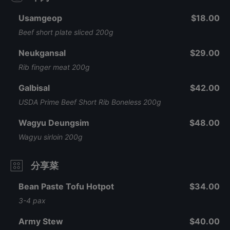
Usamgeop
$18.00
Beef short plate sliced 200g
Neukgansal
$29.00
Rib finger meat 200g
Galbisal
$42.00
USDA Prime Beef Short Rib Boneless 200g
Wagyu Deungsim
$48.00
Wagyu sirloin 200g
分享菜
Bean Paste Tofu Hotpot
$34.00
3-4 pax
Army Stew
$40.00