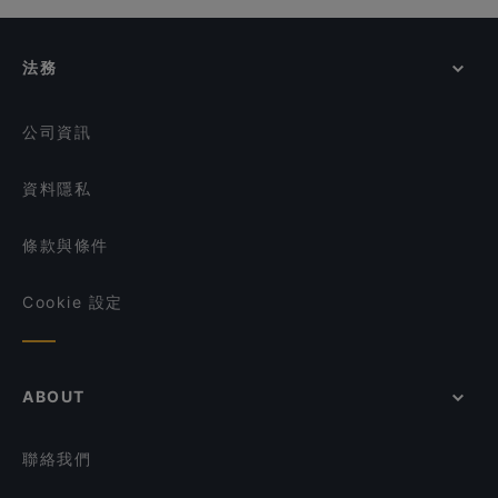
Yellow Pot
在 新加坡 的 親子友善餐廳
Kin Leaw Chill Thai Food
Cultivate Cafe
HiBuddy BBQ 烤肉研究所
在 新加坡 的 晚餐
法務
Gogi Buffet Korean BBQ (Tanjong Pagar)
在 新加坡 的 午餐
Bottega Di Carna
在 新加坡 的 週日營業餐廳
公司資訊
資料隱私
條款與條件
Cookie 設定
ABOUT
聯絡我們