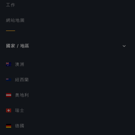
工作
網站地圖
國家 / 地區
澳洲
紐西蘭
奧地利
瑞士
德國