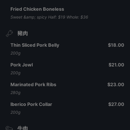
Fried Chicken Boneless
Sweet &amp; spicy Half: $19 Whole: $36
豬肉
Thin Sliced Pork Belly
$18.00
200g
Pork Jowl
$21.00
200g
Marinated Pork Ribs
$23.00
280g
Iberico Pork Collar
$27.00
200g
牛肉