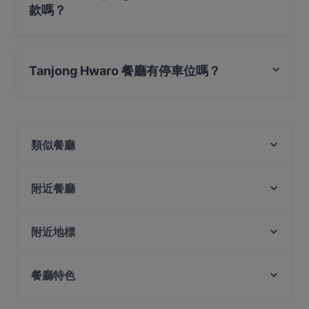
款嗎？
是的，您可以用 Visa, Mastercard, 感應式付款 付款
Tanjong Hwaro 餐廳有停車位嗎？
是的， Tanjong Hwaro 餐廳有 公共停車場。
類似餐廳
Cranki Patisserie @ APT
APT - A Place To • Coffee • Cocktail
附近餐廳
The Harbour Place - Bistro Bar @ Tanjong Pagar
Canyon Club
NHC Tanjong Pagar
Mitsu Sushi Bar
附近地標
Goodbye, Alibi
Nijuuichi Duxton Hill
Clarke Quay Jetty Ticket Counter, 新加坡
66 Thonglor - Thai Restaurant & Bar
Yoru Sake Bar
餐廳特色
Etna Italian Restaurant - Duxton
SG Taps
Book Bar
在 新加坡 的 休閒餐廳
Shikar