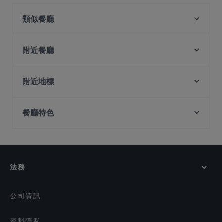
理，也提​​供 素食, 海鮮
類似餐廳
123 ZÔ - Ẩm Thực Việt
Thai Bowl by Thai Salad Bowl
附近餐廳
Sabar - 100AM
Kuro Maguro restaurant
Maguro Brothers
SBCD Korean Tofu House - Tanjong Pagar Centre
附近地標
Moon Rooftop Bar & Lounge
66 Thonglor - Thai Restaurant & Bar
Battlebox Visitor Centre, 新加坡
Tachibana
Pura Brasa
餐廳特色
Ue Square, 新加坡
Café 2000
Nanami Izakaya
The Buffet
Fort Canning Park, 新加坡
在 新加坡 的 兒童友善餐廳
Kapitan.sg
Trung Nguyen Coffee Singapore
在 新加坡 的 適合商務午餐的餐廳
NHC Tanjong Pagar
Cafe Frumpy
COUCOU Authentic Swiss Restaurant and Bar
在 新加坡 的 休閒餐廳
法務
The Harbour Place - Bistro Bar @ Tanjong Pagar
在 新加坡 的 晚餐
Tanjong Hwaro
在 新加坡 的 午餐
公司資訊
資料隱私