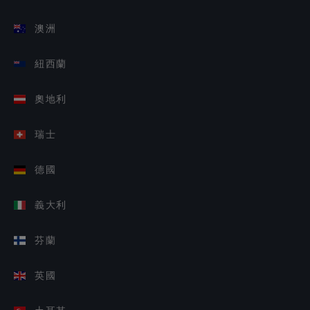
澳洲
紐西蘭
奧地利
瑞士
德國
義大利
芬蘭
英國