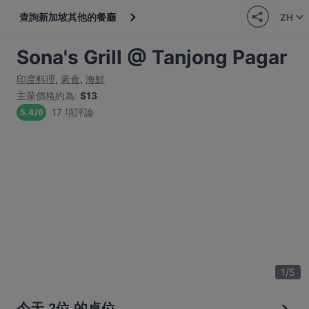
查詢新加坡其他的餐廳
ZH
Sona's Grill @ Tanjong Pagar
印度料理
,
素食
,
海鮮
主菜價格約為
:
$13
17 項評論
5.4
/
6
1
/
5
今天 2位 的桌位