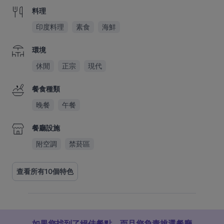
料理
印度料理
素食
海鮮
環境
休閒
正宗
現代
餐食種類
晚餐
午餐
餐廳設施
附空調
禁菸區
查看所有10個特色
如果您找到了絕佳餐點，而且您負責挑選餐廳