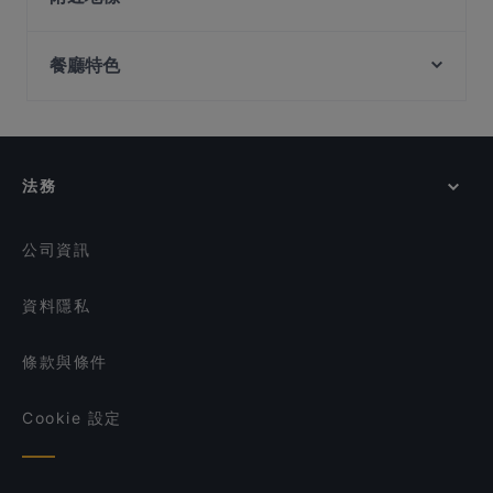
123 ZÔ - Ẩm Thực Việt
SBCD Korean Tofu House - Tanjong Pagar Centre
Fort Canning Park, 新加坡
Thai Bowl by Thai Salad Bowl
Pura Brasa
餐廳特色
Clarke Quay Jetty Ticket Counter, 新加坡
Maguro Brothers
Kapitan.sg
Tachibana
在 新加坡 的 適合商務午餐的餐廳
Nanami Izakaya
Ang Mo Liang Teh
在 新加坡 的 浪漫的餐廳
66 Thonglor - Thai Restaurant & Bar
Tani Bistro @ Tanjong Pagar
在 新加坡 的 晚餐
COUCOU Authentic Swiss Restaurant and Bar
法務
NHC Tanjong Pagar
在 新加坡 的 午餐
The Harbour Place - Bistro Bar @ Tanjong Pagar
在 新加坡 的 週日營業餐廳
公司資訊
資料隱私
條款與條件
Cookie 設定