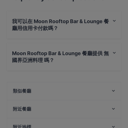
我可以在 Moon Rooftop Bar & Lounge 餐
廳用信用卡付款嗎？
是的，您可以用 Visa, Mastercard, 感應式付款, 美國運通
(Amex) 付款
Moon Rooftop Bar & Lounge 餐廳提供 無
國界亞洲料理 嗎？
是的，Moon Rooftop Bar & Lounge 餐廳 提供 無國界亞洲
料理，也提​​供 西式, 餐飲
類似餐廳
Café 2000
The Buffet
附近餐廳
Sona's Grill @ Tanjong Pagar
Izakaya Matsumoto 個室居酒屋まつもと
Sabar - 100AM
附近地標
Kuro Maguro restaurant