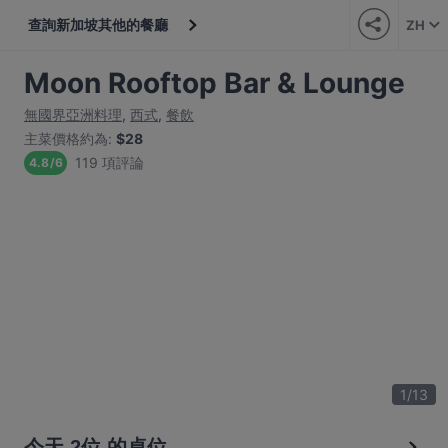
查詢新加坡其他的餐廳
ZH
Moon Rooftop Bar & Lounge
無國界亞洲料理
,
西式
,
餐飲
主菜價格約為
:
$28
119 項評論
4.8
/
6
1
/
13
今天 2位 的桌位