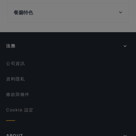
Taste of Seafood 海鲜的味道
Fort Canning Park, 新加坡
Indian House - 49 Boat Quay Singapore
Marina Sea Food House
餐廳特色
Peranakan Museum, 新加坡
shoushin izakaya & sake bar
Maharani Table
Forum Seafood Village Restaurant
在 新加坡 的 深夜美食
Dark Horse - Japanese Restaurant
Royal Jewel of India
在 新加坡 的 休閒餐廳
leopold
Vespetta Italian Restaurant
在 新加坡 的 親子友善餐廳
Naga House
法務
Tandoori Zaika
在 新加坡 的 晚餐
Quay House
在 新加坡 的 午餐
公司資訊
資料隱私
條款與條件
Cookie 設定
ABOUT