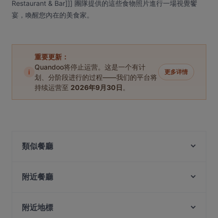
Restaurant & Bar]]] 團隊提供的這些食物照片進行一場視覺饗
宴，喚醒您內在的美食家。
重要更新：
Quandoo将停止运营。这是一个有计
i
更多详情
划、分阶段进行的过程——我们的平台将
持续运营至
2026年9月30日
。
類似餐廳
Zaffron Tandoori
Merlion Seafood 鱼尾狮海鲜
附近餐廳
Pattaya Seafood Thai Restaurant
The Rainbow Bistro
Dim Sum Quay 点心记
Sushi Izakaya Kadohachi
附近地標
Seafood by the River 滨海湾渔村