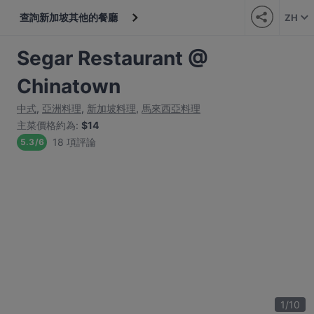
查詢新加坡其他的餐廳
ZH
Segar Restaurant @
Chinatown
中式
,
亞洲料理
,
新加坡料理
,
馬來西亞料理
主菜價格約為
:
$14
18 項評論
5.3
/
6
1
/
10