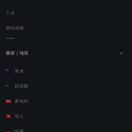
工作
網站地圖
國家 / 地區
澳洲
紐西蘭
奧地利
瑞士
德國