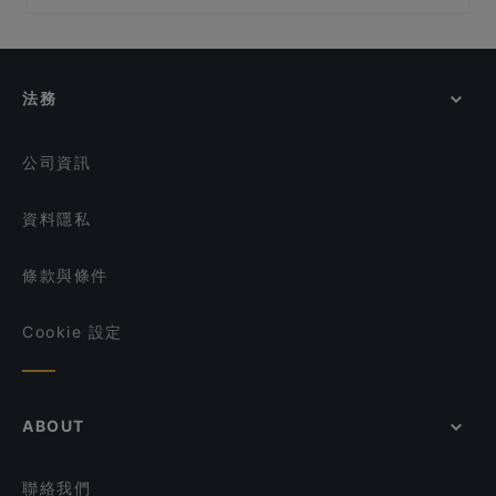
Fort Canning Park, 新加坡
La Table D'Emma
在 新加坡 的 兒童友善餐廳
JiaJia Beef Pot 家家翘脚牛肉
A.K Zai Lok Lok
在 新加坡 的 休閒餐廳
Shi San Yao 食叁妖 - 泡椒三绝
Xiao Long Kan Hotpot 小龙坎火锅 - Chinatown
在 新加坡 的 親子友善餐廳
Si Wei Xiao Chuan Chuan 思味小串串
法務
Zui Xiang Hunan Cuisine 最湘
在 新加坡 的 環境舒適的餐廳
Whiskdom Chinatown
在 新加坡 的 當地美食
Mazzo Restaurant & Bar
公司資訊
資料隱私
條款與條件
Cookie 設定
ABOUT
聯絡我們