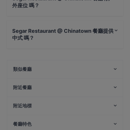
外座位 嗎？
不，Segar Restaurant @ Chinatown 餐廳沒有戶外座位
。
Segar Restaurant @ Chinatown 餐廳提供
中式 嗎？
是的，Segar Restaurant @ Chinatown 餐廳 提供 中式，
也提​​供 亞洲料理, 新加坡料理, 馬來西亞料理
類似餐廳
Wu Wang Guo 勿忘锅 Hotpot
附近餐廳
Shu Yan Sichuan Cuisine 蜀宴
The Trend cafe-bistro
蜀都饭店 Shu Du Fan Dian
Rong Fu Ji Hai Xian Xiao Guan 荣福记海鲜小馆
附近地標
Feng Xiao Zhang Hotpot 冯校长成都老火锅 -
Coconut Chicken Hot Pot 元气椰林椰子鸡火锅
Chinatown
Battlebox Visitor Centre, 新加坡
SPICE 45 Bar & Restro
Tiffany Cafe & Restaurant
餐廳特色
Peranakan Museum, 新加坡
Beppu Menkan
Guo Jiang 锅匠