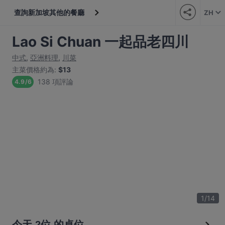
查詢新加坡其他的餐廳
ZH
Lao Si Chuan 一起品老四川
中式
,
亞洲料理
,
川菜
主菜價格約為
:
$13
138 項評論
4.9
/
6
1
/
14
今天 2位 的桌位