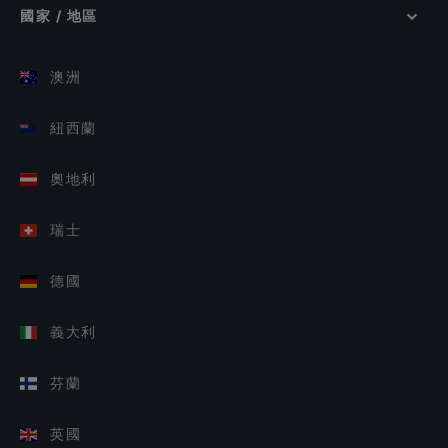
國家 / 地區
澳洲
紐西蘭
奧地利
瑞士
德國
義大利
芬蘭
英國