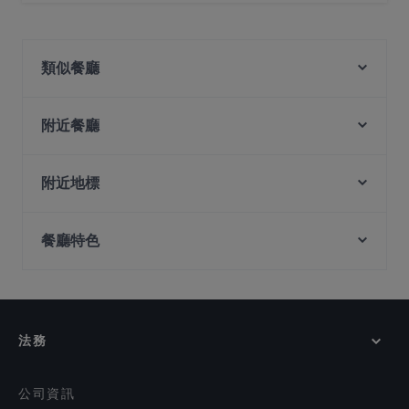
不，Lao Si Chuan 一起品老四川 餐廳沒有戶外座位 。
類似餐廳
First Love 첫사랑 Korean Cuisine
附近餐廳
Fortune Luck 食运 东北菜 . 烧烤
Fan Hua Restaurant 繁花私房菜
CAPPADOCIA Traditional Turkish Cuisine
Jia Jia Le Claypot 家家乐猪肚鸡 @ Jalan Sultan
Mavi Turkish Restaurant & Grill
附近地標
Palapa Indonesian Fast Food
2 Béo Vietnamese Restaurant
Peranakan Museum, 新加坡
We Desi - Indian Bistro
Antalya Turkish & Mediterranean Restaurant
餐廳特色
Capitol Theatre, 新加坡
Lumina Dining Delight 月暖屋 (Japanese Cuisine)
Ibrahim Turkish & Lebanese Restaurant
Capitol Piazza, 新加坡
在 新加坡 的 兒童友善餐廳
Shaxian Story
Taksim Restaurant
Cinema, 新加坡
在 新加坡 的 親子友善餐廳
Lusitano Restaurant
Anatolia Restaurant SG
Croissand Cafe
Nan Yang LaLa Bar 南洋啦啦煲
在 新加坡 的 晚餐
法務
Restaurant Aisyah Halal Chinese XinJiang Cuisine 西
在 新加坡 的 午餐
北香 中国新疆餐厅
在 新加坡 的 週日營業餐廳
Shawarma Kingdom
公司資訊