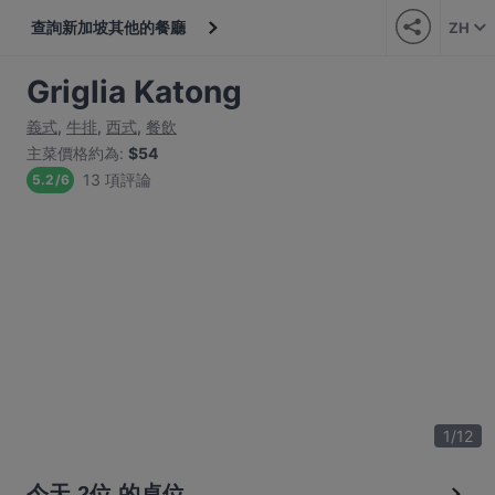
查詢新加坡其他的餐廳
ZH
Griglia Katong
義式
,
牛排
,
西式
,
餐飲
主菜價格約為
:
$54
13 項評論
5.2
/
6
1
/
12
今天 2位 的桌位