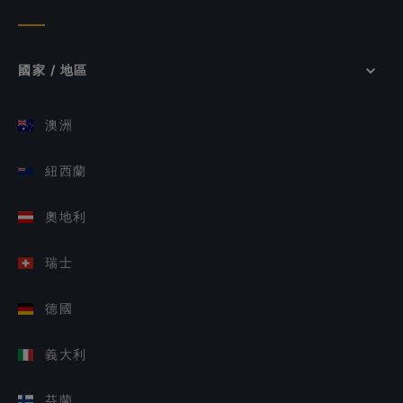
國家 / 地區
澳洲
紐西蘭
奧地利
瑞士
德國
義大利
芬蘭