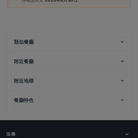
類似餐廳
The Hidden Story
Choice Cuts Pizza & Records
附近餐廳
Megumi Japanese Restaurant – Joo Chiat Road
Godmama- Parkway Parade
Rooftop88 @ Hotel Indigo Singapore Katong
Babu's Place
附近地標
The Mango Tree Indian Coastal Restaurant
Feng Sheng Kampong Chicken Rice & Steamboat -
Mayflower Station, 新加坡
Baba Chews Bar & Eatery
East Coast
餐廳特色
Lentor Station, 新加坡
BBQ Box - East Coast Rd - 串烧工坊 - 东海岸
JAG Wine
Monk's Brew Club
Staple Food Cafe
在 新加坡 的 晚餐
Delhi Darbar Kitchen
Legends Bar
在 新加坡 的 午餐
Picotin - Katong
Smokey's BBQ - Joo Chiat
在 新加坡 的 提供甜點的餐廳
Teochew Traditional Steamboat Restaurant (锦记海
法務
在 新加坡 的 週日營業餐廳