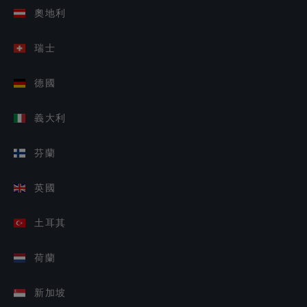
奧地利
瑞士
德國
義大利
芬蘭
英國
土耳其
荷蘭
新加坡