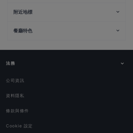
Chilis Pizza
Nightshift Bistro & Bar
LittleEasy Bistrobar
Alankar @ Norris Rd
附近地標
INDO THAI Bar & Restaurant
Khansama Tandoori Restaurant
Mint Museum Of Toys, 新加坡
Alankar Restaurant
Mustard Singapore
餐廳特色
South Beach Avenue, 新加坡
Lagnaa...barefoot dining
Jaggi’s Northern Indian Cuisine
Olibier Rooftop Bar
National Library, 新加坡
在 新加坡 的 兒童友善餐廳
Gagahoho Ox Bone Soup
Mehfil Mitra Di Bar & Restaurant
在 新加坡 的 休閒餐廳
Old City Biryani
Catopia Singapore: Art Jamming x Retail x Cat Hotel
VK MESS South Indian Feast
在 新加坡 的 親子友善餐廳
法務
TỚI BẾN QUÁN
在 新加坡 的 環境舒適的餐廳
Uncle Aunty Family Restaurant (Uncle Chef)
在 新加坡 的 晚餐
公司資訊
資料隱私
條款與條件
Cookie 設定