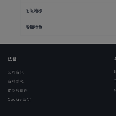
Ăn Là Ghiền - Lẩu Nướng
Restaurant By Chef Foong
Yaleju Dong Bei Huo Guo 雅樂居東北火鍋
Fan Hua Restaurant 繁花私房菜
附近地標
Lumina Dining Delight 月暖屋 (Japanese Cuisine)
First Love 첫사랑 Korean Cuisine
Alkaff Bridge, 新加坡
Lighthouse Bistro
餐廳特色
Singapore Repertory Theatre, 新加坡
BANNGKOK Street Food SG
在 新加坡 的 兒童友善餐廳
在 新加坡 的 休閒餐廳
在 新加坡 的 環境舒適的餐廳
法務
公司資訊
資料隱私
條款與條件
Cookie 設定