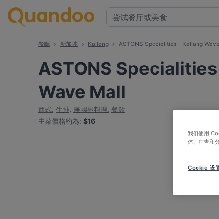
餐廳
新加坡
Kallang
ASTONS Specialities - Kallang Wave
ASTONS Specialities 
Wave Mall
西式
,
牛排
,
無國界料理
,
餐飲
主菜價格約為
:
$16
我们使用 C
体、广告和
Cookie 设