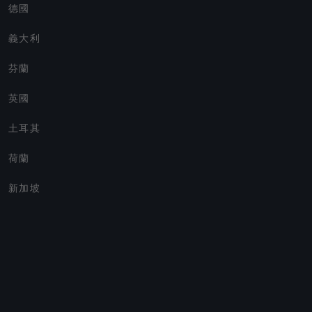
德國
義大利
芬蘭
英國
土耳其
荷蘭
新加坡