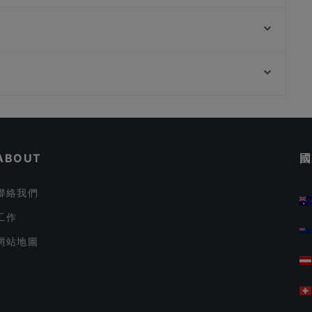
Man Dang Dang 满当当原碳烧烤
Kaeden
Bar at Lorong 13
Lao Si Chuan 一起品老四川
Lusitano Restaurant
Fortune Luck 食运 东北菜 . 烧烤
72-13, 新加坡
Vietsea II - Xom Nhau
Ue Square, 新加坡
Sen By Beurre (Inside Ibis Hotel)
在 新加坡 的 適合商務午餐的餐廳
在 新加坡 的 親子友善餐廳
ABOUT
國
聯絡我們
工作
網站地圖