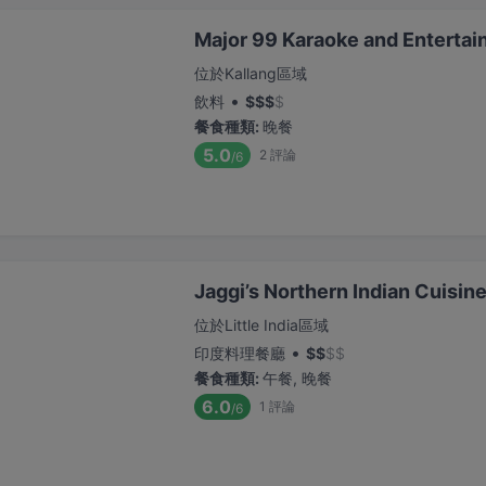
Major 99 Karaoke and Entertai
位於Kallang區域
•
飲料
$
$
$
$
餐食種類
:
晚餐
5.0
2
評論
/6
Jaggi’s Northern Indian Cuisin
位於Little India區域
•
印度料理餐廳
$
$
$
$
餐食種類
:
午餐, 晚餐
6.0
1
評論
/6