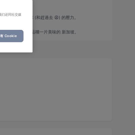
我们还同社交媒
坡 的風味，免除排隊 (和趕過去 😩) 的壓力。
能放鬆、舒展身心並盡情品嚐一片美味的 新加坡。
 Cookie