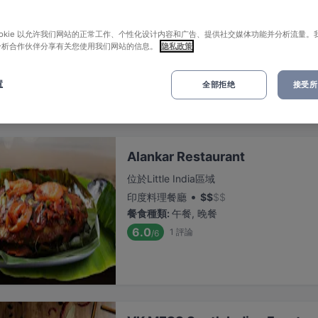
Jalan Besar Plaza 附近的美味佳餚和餐廳嗎？
ookie 以允许我们网站的正常工作、个性化设计内容和广告、提供社交媒体功能并分析流量。
整了 Jalan Besar Plaza 週邊的熱門飲食去處，好讓你盡情品嚐 新加
分析合作伙伴分享有关您使用我们网站的信息。
隐私政策
Jalan Besar Plaza 附近的最佳餐廳和酒吧清單並立即訂位，您便
置
全部拒绝
接受所有
相關性
Alankar Restaurant
位於Little India區域
•
印度料理餐廳
$
$
$
$
餐食種類
:
午餐, 晚餐
6.0
1
評論
/6