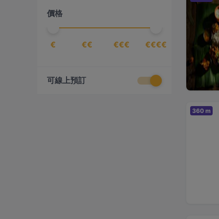
價格
娘惹料理
(
3
)
孟加拉料理
(
1
)
€
尼波爾料理
€€
€€€
€€€€
(
1
)
居酒屋
(
3
)
川菜
(
14
)
可線上預訂
巴基斯坦料理
(
1
)
希臘料理
(
2
)
360 m
德式
(
1
)
披薩
(
8
)
拉麵
(
1
)
捷克料理
(
1
)
斯里蘭卡料理
(
1
)
新加坡料理
(
20
)
日式
(
20
)