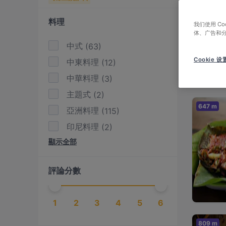
在找 
料理
我们使用 C
我們彙
体、广告和
中式
(
63
)
查看 
Cookie 设
中東料理
(
12
)
中華料理
(
3
)
主題式
(
2
)
647 m
亞洲料理
(
115
)
印尼料理
(
2
)
顯示全部
印度料理
(
48
)
土耳其料理
(
10
)
評論分數
地中海料理
(
14
)
墨西哥料理
(
2
)
1
2
3
4
5
6
壽司
(
9
)
多國料理
(
18
)
809 m