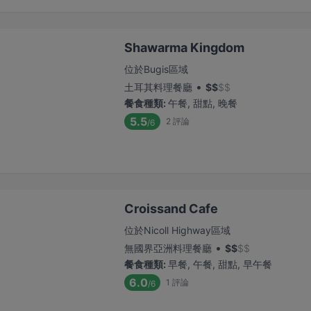
Shawarma Kingdom
位於Bugis區域
•
土耳其料理餐廳
$
$
$
$
餐食種類
:
午餐, 甜點, 晚餐
5.5
2
評論
/6
Croissand Cafe
位於Nicoll Highway區域
•
無國界亞洲料理餐廳
$
$
$
$
餐食種類
:
早餐, 午餐, 甜點, 早午餐
6.0
1
評論
/6