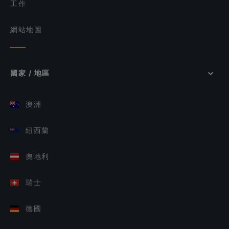
工作
網站地圖
國家 / 地區
澳洲
紐西蘭
奧地利
瑞士
德國