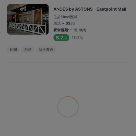
ANDES by ASTONS - Eastpoint Mall
位於Simei區域
•
西式
$
$
$
$
餐食種類
:
午餐, 晚餐
5.7
11
評論
/6
休閒
舒適
親子友善