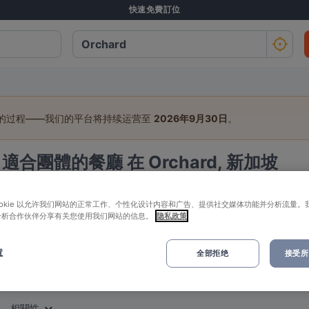
快速免費訂位
行的过程——我们的平台将持续运营至
2026年9月30日
。
3
適合團體的餐廳 在 Orchard, 新加坡
：
ookie 以允许我们网站的正常工作、个性化设计内容和广告、提供社交媒体功能并分析流量。
分析合作伙伴分享有关您使用我们网站的信息。
隐私政策
人
日期
置
全部拒绝
接受所有
高評價
附近
相關性