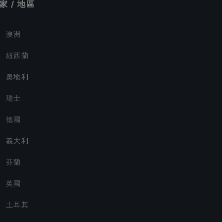
家 / 地區
澳洲
紐西蘭
奧地利
瑞士
德國
義大利
芬蘭
英國
土耳其