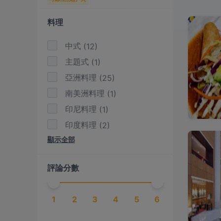
料理
中式
(
12
)
主題式
(
1
)
亞洲料理
(
25
)
南美洲料理
(
1
)
印尼料理
(
1
)
印度料理
(
2
)
顯示全部
土耳其料理
(
1
)
地中海料理
(
1
)
評論分數
墨西哥料理
(
1
)
壽司
(
5
)
1
2
3
4
5
6
多國料理
(
10
)
川菜
(
3
)