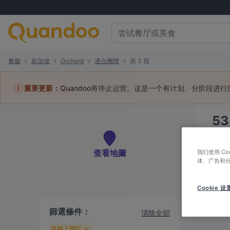
餐廳
新加坡
Orchard
適合團體
第 3 頁
i
重要更新：
Quandoo将停止运营。这是一个有计划、分阶段进
5
訂位
查看地圖
我们使用 C
体、广告和
Cookie 设
最
篩選條件：
清除全部
可線上預訂