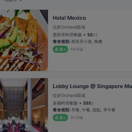
Hola! Mexico
位於Orchard區域
•
墨西哥料理餐廳
$
$
$
$
餐食種類
:
西班牙小菜, 晚餐
4.8
44
評論
/6
Lobby Lounge @ Singapore Marr
位於Orchard區域
•
多國料理餐廳
$
$
$
$
餐食種類
:
早餐, 午餐, 甜點, 早午餐
4.8
30
評論
/6