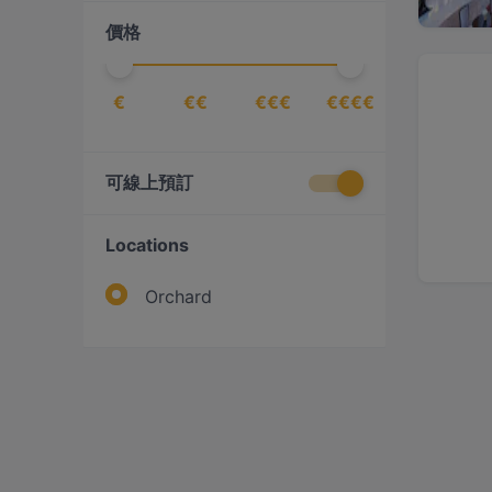
價格
披薩
(
3
)
拉丁美洲料理
(
2
)
€
拉麵
€€
€€€
€€€€
(
2
)
新加坡料理
(
5
)
日式
(
10
)
可線上預訂
東南亞料理
(
3
)
歐式
(
2
)
Locations
泰式
(
3
)
Orchard
海鮮
(
4
)
港式
(
2
)
港式點心
(
2
)
火鍋
(
3
)
無國界亞洲料理
(
8
)
無國界料理
(
2
)