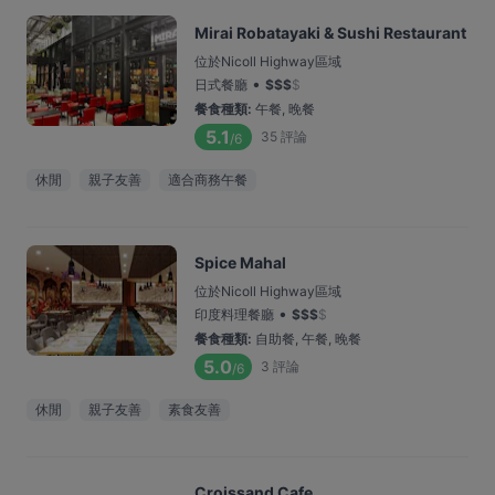
Mirai Robatayaki & Sushi Restaurant
位於Nicoll Highway區域
•
日式餐廳
$
$
$
$
餐食種類
:
午餐, 晚餐
5.1
35
評論
/6
休閒
親子友善
適合商務午餐
Spice Mahal
位於Nicoll Highway區域
•
印度料理餐廳
$
$
$
$
餐食種類
:
自助餐, 午餐, 晚餐
5.0
3
評論
/6
休閒
親子友善
素食友善
Croissand Cafe