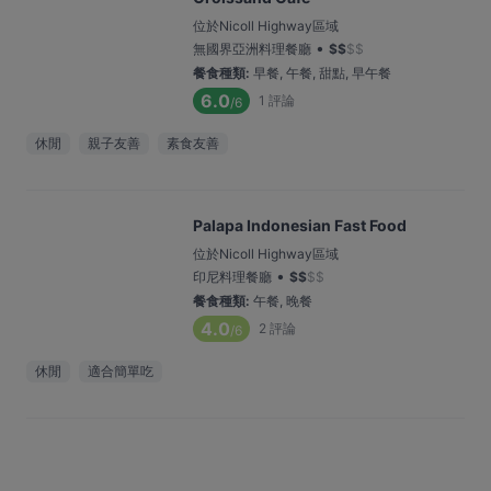
位於Nicoll Highway區域
•
無國界亞洲料理餐廳
$
$
$
$
餐食種類
:
早餐, 午餐, 甜點, 早午餐
6.0
1
評論
/6
休閒
親子友善
素食友善
Palapa Indonesian Fast Food
位於Nicoll Highway區域
•
印尼料理餐廳
$
$
$
$
餐食種類
:
午餐, 晚餐
4.0
2
評論
/6
休閒
適合簡單吃