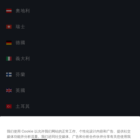
奧地利
瑞士
德國
義大利
芬蘭
英國
土耳其
荷蘭
我们使用 Cookie 以允许我们网站的正常工作、个性化设计内容和广告、提供社交
媒体功能并分析流量。我们还同社交媒体、广告和分析合作伙伴分享有关您使用我
新加坡