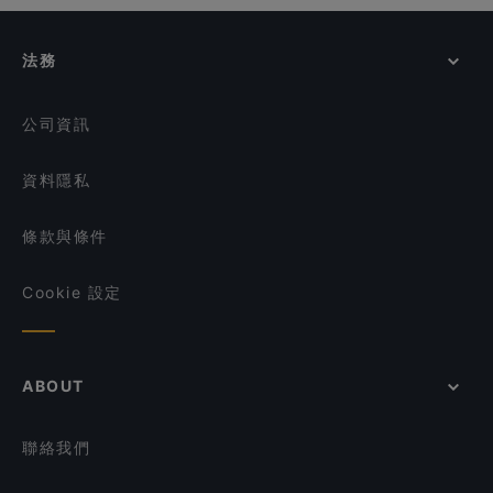
Big Fish Small Fish (Bugis Junction)
在 新加坡 的 晚餐
Olivia & Co
Mao Master 冒牌货冒菜
Deli Turk by Chef Celal at Suntec City Mall
在 新加坡 的 午餐
法務
憨铁匠重庆老火锅 Hantiejiang Chong Qing
ASTONS Specialities - Bugis+
在 新加坡 的 週日營業餐廳
Steamboat Singapore
Pita Bakery
在 新加坡 的 亞洲料理餐廳
公司資訊
資料隱私
條款與條件
Cookie 設定
ABOUT
聯絡我們