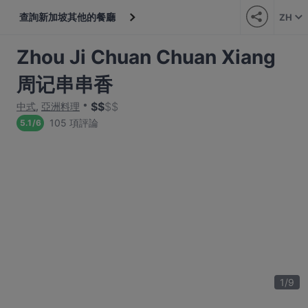
查詢新加坡其他的餐廳
ZH
Zhou Ji Chuan Chuan Xiang
周记串串香
$
$
$
$
中式
,
亞洲料理
105 項評論
5.1
/
6
1
/
9