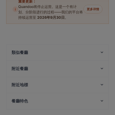
重要更新：
Quandoo将停止运营。这是一个有计
i
更多详情
划、分阶段进行的过程——我们的平台将
持续运营至
2026年9月30日
。
類似餐廳
Xian De Lai Hotpot 鲜得来
附近餐廳
WoJiaoXiang 我叫湘
BBQ Box - Bugis - 串烧工坊 - 武吉士
The Artisan Cafe
HK Charcoal Claypot 鲜入围煮
Garibaldi Italian Restaurant and Bar
附近地標
Haha Korean Charcoal BBQ House
Tandoori Khazana
Peranakan Museum, 新加坡
SUHANG XIANGBAN 苏杭湘伴
Matsuya Dining
餐廳特色
Singapore Art Museum, 新加坡
3-Coconut Guoco Midtown 三个椰子现砍椰子鸡新加
The Telegraph by Olivia
Church Of Saints Peter And Paul, 新加坡
坡国浩时代城店
在 新加坡 的 休閒餐廳
Rang Mahal Restaurant & Bar