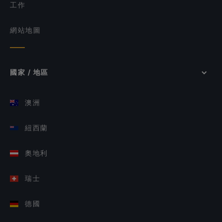
工作
網站地圖
國家 / 地區
澳洲
紐西蘭
奧地利
瑞士
德國