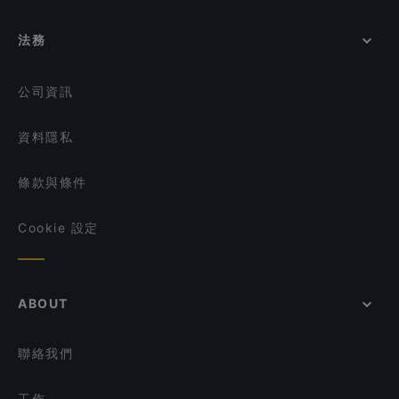
Mehnaz Kitchen
Weigeng Private Dining 味耕私房菜
在 新加坡 的 晚餐
Burnt Cones Gelato (NUS MD11)
法務
在 新加坡 的 午餐
Rangooli Restaurant
IVINS Peranakan Restaurant, Binjai Park
在 新加坡 的 週日營業餐廳
公司資訊
資料隱私
條款與條件
Cookie 設定
ABOUT
聯絡我們
工作