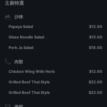
主廚特選
沙律
Papaya Salad
$12.90
Glass Noodle Salad
$15.00
Pork Ja Salad
$18.00
肉類
Chicken Wing With Herb
$12.90
Grilled Beef Thai Style
$22.00
Grilled Beef Thai Style
$22.00
海鲜