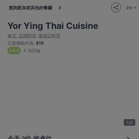
查詢新加坡其他的餐廳
ZH
Yor Ying Thai Cuisine
泰式
,
亞洲料理
,
東南亞料理
主菜價格約為
:
$16
4 項評論
3.8
/
6
1
/
6
今天 2位 的桌位