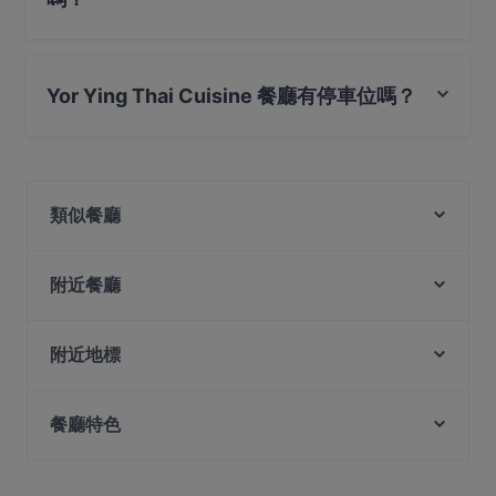
不，Yor Ying Thai Cuisine 餐廳沒有戶外座位 。
Yor Ying Thai Cuisine 餐廳有停車位嗎？
是的， Yor Ying Thai Cuisine 餐廳有 私人停車場。
類似餐廳
ZA Japanese Dining
Pasta Grove
附近餐廳
Oasis Hideout
Get Some
Arab Street Turkish & Western Restaurant
Arkadas Cafe & Restaurant
附近地標
A-Poh Kitchen
Tian Tang Hotpot 天汤火锅
Fort Canning Park, 新加坡
Burnt Cones Gelato (Sunset Way)
黄河麻辣美食 BFF FUSION FARE - KAP
餐廳特色
Peranakan Museum, 新加坡
Picotin Brewhaus - Rochester
The Pho Place by LILY.S
Les Bouchons - Rochester
Battlebox Visitor Centre, 新加坡
在 新加坡 的 休閒餐廳
EagleWings Loft
Happy 89 Bistro
在 新加坡 的 環境舒適的餐廳