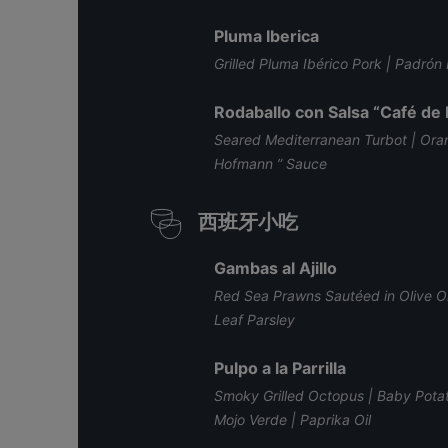
Pluma Iberica
Grilled Pluma Ibérico Pork | Padró
Rodaballo con Salsa “Café de
Seared Mediterranean Turbot | Ora
Hofmann ” Sauce
西班牙小吃
Gambas al Ajillo
Red Sea Prawns Sautéed in Olive Oil |
Leaf Parsley
Pulpo a la Parrilla
Smoky Grilled Octopus | Baby Potato
Mojo Verde | Paprika Oil