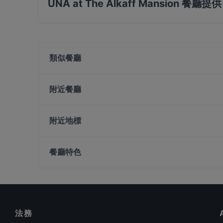
UNA at The Alkaff Mansion 餐
是的，UNA at The Alkaff Mansion 餐廳 提
類似餐廳
1918 Heritage Bar
Blanco Court Fish Soup & Fish Head Steamboat 
附近餐廳
阁鱼汤. 鱼头炉
Akshaya Kitchen & Bistro
Handlebar - Gillman
Deliz Street
附近地標
The White Tiffin Fusion
1-Alfaro
BFF Fusion Fare 黄河美食 - Bukit Merah
Peranakan Museum, 新加坡
Get Some @ Labrador
餐廳特色
BLEU at Keppel Bay
在 新加坡 的 適合商務午餐的餐廳
在 新加坡 的 環境舒適的餐廳
在 新加坡 的 晚餐
法務