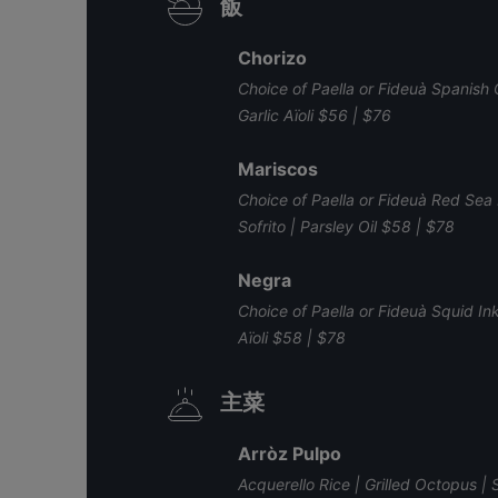
飯
Chorizo
Choice of Paella or Fideuà Spanish C
Garlic Aïoli $56 | $76
Mariscos
Choice of Paella or Fideuà Red Sea 
Sofrito | Parsley Oil $58 | $78
Negra
Choice of Paella or Fideuà Squid Ink
Aïoli $58 | $78
主菜
Arròz Pulpo
Acquerello Rice | Grilled Octopus | 