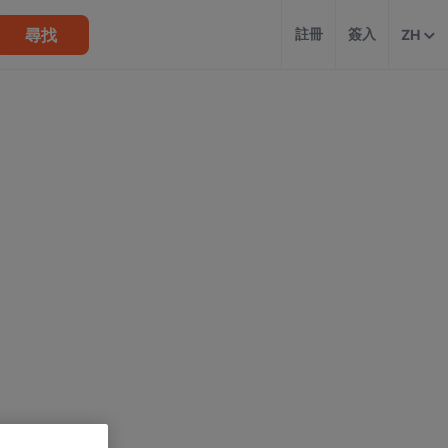
尋找
註冊
簽入
ZH