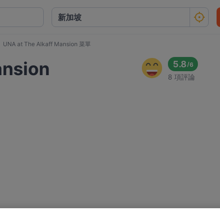
UNA at The Alkaff Mansion 菜單
ansion
5.8
/
6
8 項評論