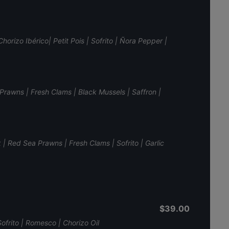
horizo Ibérico| Petit Pois | Sofrito | Ñora Pepper |
Prawns | Fresh Clams | Black Mussels | Saffron |
 | Red Sea Prawns | Fresh Clams | Sofrito | Garlic
$39.00
Sofrito | Romesco | Chorizo Oil