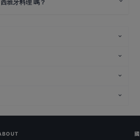
廳提供 西班牙料理 嗎？
供 西班牙料理，也提​​供 歐式, 當代
Wildseed Café at The Alkaff Mansion
白兰
NOSH - Henderson
SBCD Korean Tofu House - Alexandra Retail Centre
OK Chicken Rice & Humfull Laksa - Lengkok Bahru
Ah Orh Seafood Restaurant
Ida's Bar
ColourFul Day Cafe
YnT Bistro
Fort Canning Park, 新加坡
Khansama @ Pasir Panjang
Ristorante Palermo
在 新加坡 的 親子友善餐廳
在 新加坡 的 浪漫的餐廳
ABOUT
國