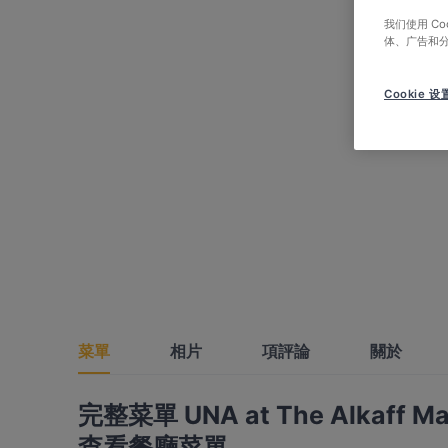
我们使用 C
体、广告和
Cookie 设
菜單
相片
項評論
關於
完整菜單 UNA at The Alkaff Ma
查看餐廳菜單