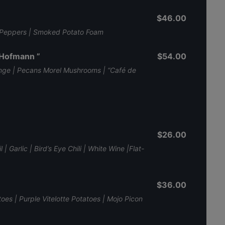
$46.00
n Peppers | Smoked Potato Foam
 Hofmann ”
$54.00
nge | Pecans Morel Mushrooms | “Café de
$26.00
 Garlic | Bird’s Eye Chili | White Wine |Flat-
$36.00
es | Purple Vitelotte Potatoes | Mojo Picon