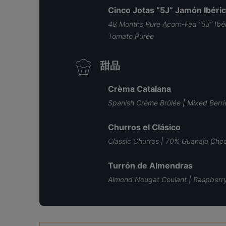
Cinco Jotas “5J” Jamón Ibéri
48 Months Pure Acorn-Fed “5J” Ibér
Tomato Purée
甜品
Crèma Catalana
Spanish Crème Brûlée | Mixed Berr
Churros el Clásico
Classic Churros | 70% Guanaja Ch
Turrón de Almendras
Almond Nougat Coulant | Raspberry