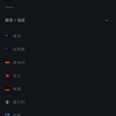
國家 / 地區
澳洲
紐西蘭
奧地利
瑞士
德國
義大利
芬蘭