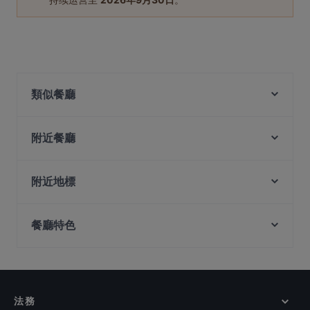
類似餐廳
georges Tai Seng
Knots Cafe and Living - Paya Lebar
附近餐廳
Kushi Japanese Dining
Bukchon Korean Restaurant
UB3
Bebek Goreng Pak Ndut - SingPost Centre
附近地標
Yokohama Ramen
Tempura Bar - Singpost Centre
Peranakan Museum, 新加坡
L5 Bak Kut Teh 老伍巴生肉骨茶
ASTONS Specialities - SingPost Centre
餐廳特色
Capitol Theatre, 新加坡
Port 26 by Chu Yi Kitchen
Tipsy Bird
Capitol Piazza, 新加坡
Rama IX Thai Kitchen
在 新加坡 的 適合商務午餐的餐廳
Pondok Jawa
Saturday House
Cinema, 新加坡
在 新加坡 的 深夜美食
Wursthans Switzerland
TAIKU ICHI 太九 一
OK Chicken Rice & Humfull Laksa - Eunos
在 新加坡 的 環境舒適的餐廳
法務
A Beautiful Day
在 新加坡 的 晚餐