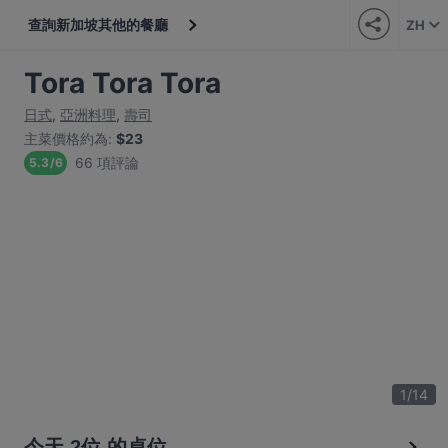
查詢新加坡其他的餐廳
ZH
Tora Tora Tora
日式
,
亞洲料理
,
壽司
主菜價格約為
:
$23
66 項評論
5.3
/
6
1
/
14
今天 2位 的桌位