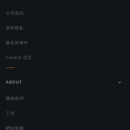
London Fat Duck - Paya Lebar Quarter
在 新加坡 的 午餐
公司資訊
資料隱私
條款與條件
Cookie 設定
ABOUT
聯絡我們
工作
網站地圖