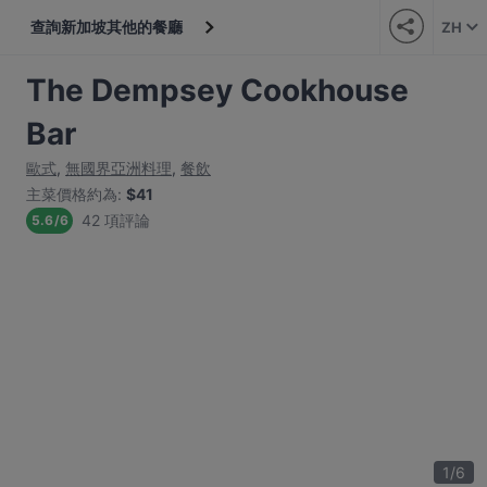
查詢新加坡其他的餐廳
ZH
The Dempsey Cookhouse
Bar
歐式
,
無國界亞洲料理
,
餐飲
主菜價格約為
:
$41
42 項評論
5.6
/
6
1
/
6