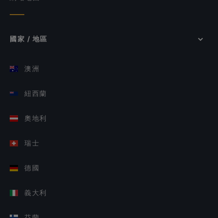
國家 / 地區
澳洲
紐西蘭
奧地利
瑞士
德國
義大利
芬蘭