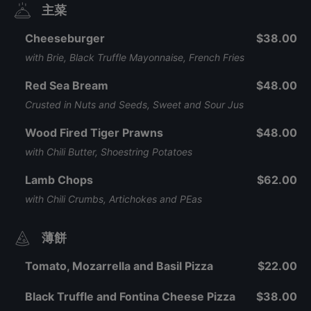
主菜
Cheeseburger
$38.00
with Brie, Black Truffle Mayonnaise, French Fries
Red Sea Bream
$48.00
Crusted in Nuts and Seeds, Sweet and Sour Jus
Wood Fired Tiger Prawns
$48.00
with Chili Butter, Shoestring Potatoes
Lamb Chops
$62.00
with Chili Crumbs, Artichokes and PEas
薄餅
Tomato, Mozarrella and Basil Pizza
$22.00
Black Truffle and Fontina Cheese Pizza
$38.00