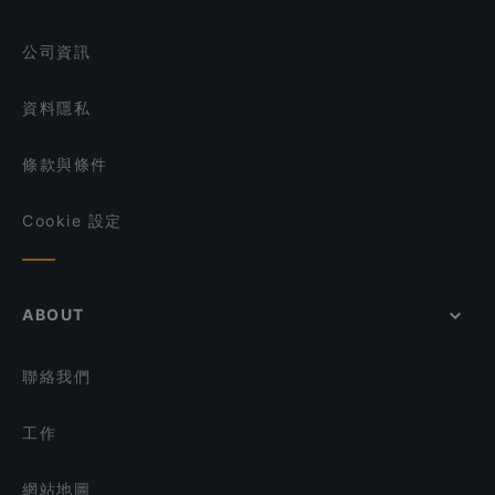
Deliz Street
在 新加坡 的 提供甜點的餐廳
公司資訊
資料隱私
條款與條件
Cookie 設定
ABOUT
聯絡我們
工作
網站地圖