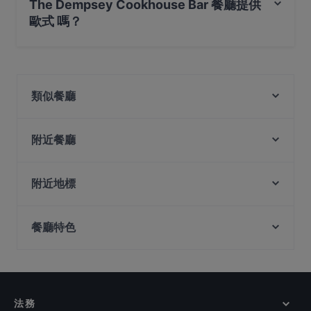
The Dempsey Cookhouse Bar 餐廳提供
歐式 嗎？
是的，The Dempsey Cookhouse Bar 餐廳 提供 歐式，也
提​​供 無國界亞洲料理, 餐飲
類似餐廳
Ippoh Tempura Bar by Ginza Ippoh
Torno Subito Singapore
附近餐廳
Red Sparrow
Akashi Orchard Parade Hotel
The Dempsey Project
Beng Hiang
附近地標
TINTO SPANISH RESTAURANT
Origin Grill
Fort Canning Park, 新加坡
Miyu
Kam Boat Teochew Restaurant
餐廳特色
Battlebox Visitor Centre, 新加坡
CANCHITA PERUVIAN RESTAURANT
Kamo by London Fat Duck
Sera Sera Nonya
Peranakan Museum, 新加坡
在 新加坡 的 親子友善餐廳
Teochew Restaurant Huat Kee
Lafiandra Ristorante
在 新加坡 的 環境舒適的餐廳
The Line
Lily.s
Fleurato
在 新加坡 的 晚餐
法務
Tarboush - Orchard Rendezvous Hotel
在 新加坡 的 午餐