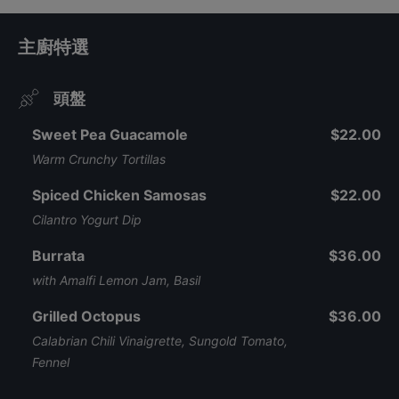
主廚特選
頭盤
Sweet Pea Guacamole
$22.00
Warm Crunchy Tortillas
Spiced Chicken Samosas
$22.00
Cilantro Yogurt Dip
Burrata
$36.00
with Amalfi Lemon Jam, Basil
Grilled Octopus
$36.00
Calabrian Chili Vinaigrette, Sungold Tomato,
Fennel