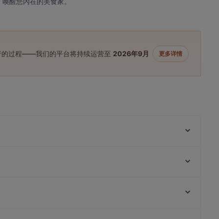
饗宴，喚醒您內在的美食家。
进行的过程——我们的平台将持续运营至
2026年9月
更多详情
Yue Bar 悦吧
Wildseed Bar & Grill at 1-Flowerhill
Wildseed Café at 1-Flowerhill
The White Tiffin Fusion
Sanctuary Tearoom
Arbora @ Mount Faber Peak
FOC by the Beach
1-Alfaro
Commonwealth Station, 新加坡
Wildseed Café at The Alkaff Mansion