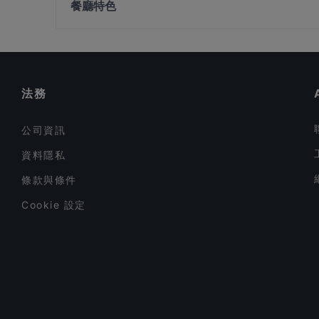
餐廳特色
British High Commission, 新加坡
1918 Heritage Bar
在 新加坡 的 深夜美食
在 新加坡 的 晚餐
在 新加坡 的 英語服務餐廳
法務
公司資訊
資料隱私
條款與條件
Cookie 設定