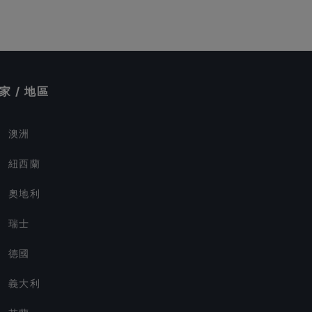
家 / 地區
澳洲
紐西蘭
奧地利
瑞士
德國
義大利