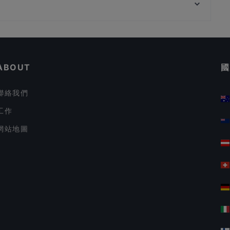
Australian High Commission, 新加坡
UNA at The Alkaff Mansion
在 新加坡 的 環境舒適的餐廳
在 新加坡 的 週日營業餐廳
ABOUT
國
聯絡我們
工作
網站地圖