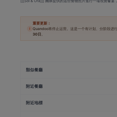
[[[Sol & Ora]]] 團隊提供的這些食物照片進行一場視覺
重要更新：
i
Quandoo将停止运营。这是一个有计划、分阶段
30日
。
類似餐廳
LE FAUBOURG
附近餐廳
Yue Private Dining 悦私宴
Camille
YnT Bistro
Coastes
The Mirabilis Bar @ Mount Faber Peak
附近地標
Bikini Bar
Dusk @ Mount Faber Peak
Tanglin Mall, 新加坡
Get Some @ Labrador