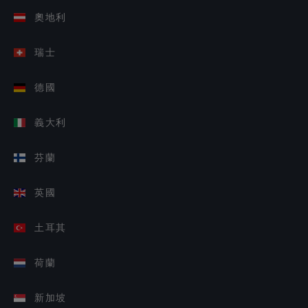
奧地利
瑞士
德國
義大利
芬蘭
英國
土耳其
荷蘭
新加坡