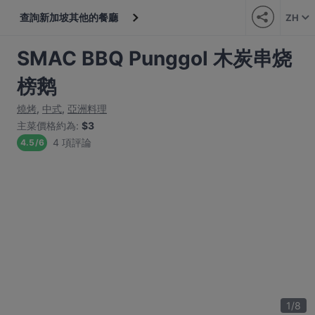
查詢新加坡其他的餐廳
ZH
SMAC BBQ Punggol 木炭串烧
榜鹅
燒烤
,
中式
,
亞洲料理
主菜價格約為
:
$3
4 項評論
4.5
/
6
1
/
8