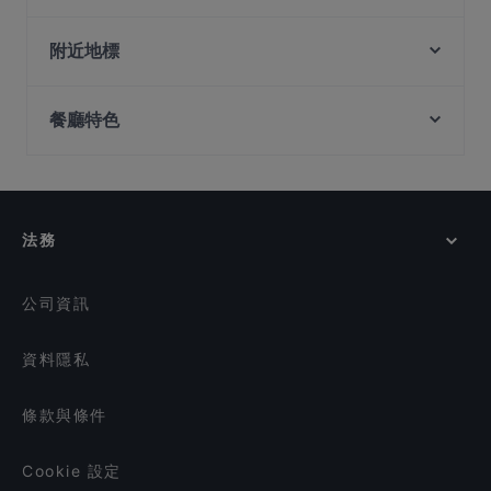
JB Dai Tao Lala Pot 新山大头啦啦
georges At The Cove restaurant
House of Seafood - Punggol
georges @ Hideout Seletar
附近地標
Southwest @ Punggol
One Space Kitchen 一间小厨
Clarke Quay Jetty Ticket Counter, 新加坡
georges By The Bay
Trovato
餐廳特色
Fort Canning Park, 新加坡
ASTONS Specialities - Punggol Coast Mall
OK Chicken Rice & Humfull Laksa - Hougang
90 Minutes Korean Hotpot & BBQ Buffet Restaurant
在 新加坡 的 兒童友善餐廳
Thai Savoury
- Punggol
在 新加坡 的 休閒餐廳
Eminami - Pasir Ris
OK Chicken Rice & Humfull Laksa - Punggol
在 新加坡 的 親子友善餐廳
Gajeong Korean BBQ
Ah Huat Hokkien Prawn Mee - Punggol
法務
Happy Thai Food - Hougang Rivercourt
在 新加坡 的 環境舒適的餐廳
WOK by Taste Good 好味小厨
在 新加坡 的 晚餐
公司資訊
資料隱私
條款與條件
Cookie 設定