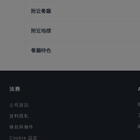
Si Wei Xiao Chuan Chuan 思味小串串
附近餐廳
Guo Jiang 锅匠
JiaJia Beef Pot 家家翘脚牛肉
The Trend cafe-bistro
Chuan Yang Ji 川羊记火锅 - Chinatown
Waku-Shin Yakiniku
附近地標
Rong Fu Ji Hai Xian Xiao Guan 荣福记海鲜小馆
L'Angelus
Lentor Station, 新加坡
Bone Apple Tea Bistro
餐廳特色
Ăn Là Ghiền HOTPOT AND BBQ
在 新加坡 的 休閒餐廳
在 新加坡 的 晚餐
在 新加坡 的 週日營業餐廳
法務
公司資訊
資料隱私
條款與條件
Cookie 設定