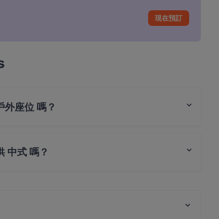
現在預訂
s
廳有戶外座位 嗎？
外座位 。
提供 中式 嗎？
供 中式，也提​​供 亞洲料理