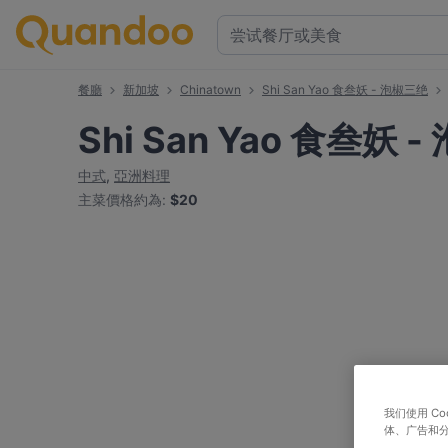
餐廳
新加坡
Chinatown
Shi San Yao 食叁妖 - 泡椒三绝
Shi San Yao 食叁妖 
中式
,
亞洲料理
主菜價格約為
:
$20
我们使用 C
体、广告和