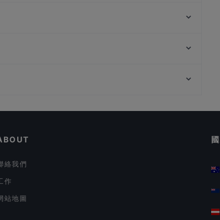
Si Wei Mao Cai 思味冒菜
Coconut Chicken Hot Pot 元气椰林椰子鸡火锅
Dumpling Garden
Whiskdom Chinatown
Maharani Heritage Restaurant - Chinatown
Shu Yan Sichuan Cuisine 蜀宴
SHUNFENG 顺风川渝私房菜
SILK Tea Bar
Ăn Là Ghiền-Cơm Niêu
Tea Time 茶侍
在 新加坡 的 環境舒適的餐廳
在 新加坡 的 午餐
ABOUT
國
聯絡我們
工作
網站地圖