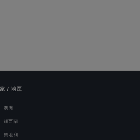
家 / 地區
澳洲
紐西蘭
奧地利