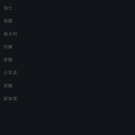
瑞士
德國
義大利
芬蘭
英國
土耳其
荷蘭
新加坡