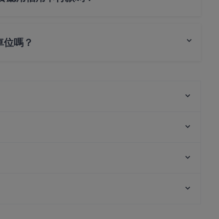
aestro 卡, 感應式付款 付款
有停車位嗎？
公共停車場。
Jaggi’s Northern Indian Cuisine
Mustard Singapore
Khansama Tandoori Restaurant
Navarisi Restaurant
Al-Abu Restaurant
Swaad - Art of Saatvik Food
new madras cafe
Copper Chimney - Syed Alwi Road Singapore
Lentor Station, 新加坡
Catopia Singapore: Art Jamming x Retail x Cat Hotel
SEAL
在 新加坡 的 親子友善餐廳
在 新加坡 的 晚餐