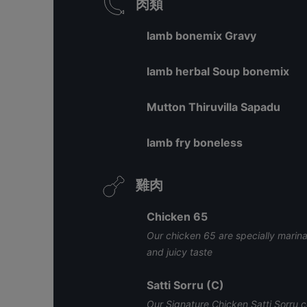
肉類
lamb bonemix Gravy
lamb herbal Soup bonemix
Mutton Thiruvilla Sapadu
lamb fry boneless
雞肉
Chicken 65
Our chicken 65 are specially marin
and juicy taste
Satti Sorru (C)
Our Signature Chicken Satti Sorru