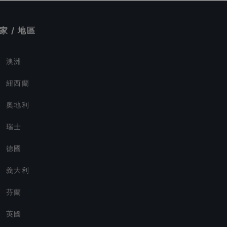
家 / 地區
澳洲
紐西蘭
奧地利
瑞士
德國
義大利
芬蘭
英國