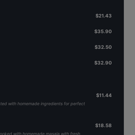
$21.43
$35.90
$32.50
$32.90
$11.44
ated with homemade ingredients for perfect
$18.58
 cooked with homemade masala with fresh