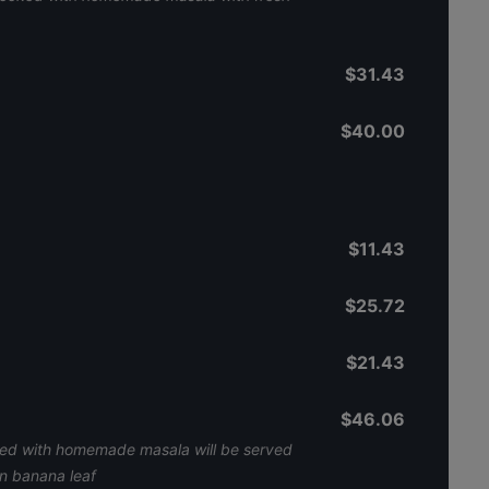
$31.43
$40.00
$11.43
$25.72
$21.43
$46.06
ked with homemade masala will be served
in banana leaf