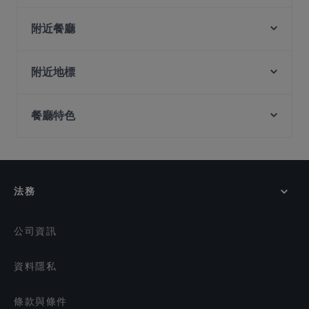
HAEDEUM CHARCOAL BBQ
Segar @ Downtown East
附近餐廳
ANDES by ASTONS - Downtown East
Ohana Beach House - Changi
WOK by Taste Good 好味小厨
Tekong Seafood Restaurant
附近地標
Eminami - Pasir Ris
Ichikokudo Hokkaido Ramen - Changi Airport
Fort Canning Park, 新加坡
Ohana Beach House - Pasir Ris
Terminal 3
餐廳特色
Peranakan Museum, 新加坡
georges At The Cove restaurant
Hub & Spoke Cafe
Shan Zhen Hai Wei 山珍海味 Camping
Overflow Bar
在 新加坡 的 深夜美食
Chengdu Bowl - Changi T3
One Space Kitchen 一间小厨
在 新加坡 的 休閒餐廳
KANTIN at Jewel Changi
OK Chicken Rice & Humfull Laksa - Tampines Mart
在 新加坡 的 晚餐
ANDES by ASTONS - Changi Airport T1
法務
在 新加坡 的 午餐
ActionCity Cafe
在 新加坡 的 早餐
Madya Cuisine & Bar - Punggol
公司資訊
資料隱私
條款與條件