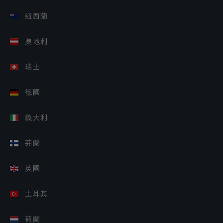
紐西蘭
奧地利
瑞士
德國
義大利
芬蘭
英國
土耳其
荷蘭