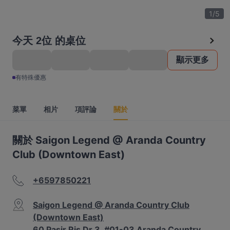
1
/
5
今天 2位 的桌位
顯示更多
有特殊優惠
菜單
相片
項評論
關於
關於 Saigon Legend @ Aranda Country
Club (Downtown East)
+6597850221
Saigon Legend @ Aranda Country Club
(Downtown East)
60 Pasir Ris Dr 3, #01-03 Aranda Country